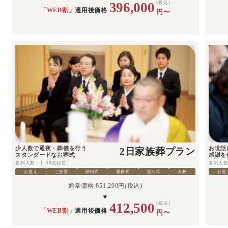
396,000
(税込)
「WEB割」
適用後価格
円〜
少人数で通夜・葬儀を行う
お世話
2日家族葬プラン
スタンダードなお葬式
感謝を
参列人数：1~30名程度
参列人数
お迎え
ご安置
納棺式
通夜式
告別式
火葬
お迎
通常価格 651,200円(税込)
▼
412,500
(税込)
「WEB割」
適用後価格
円〜