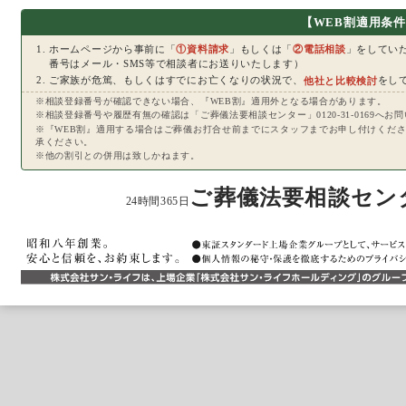
【WEB割適用条
ホームページから事前に「
①資料請求
」もしくは「
②電話相談
」をしてい
番号はメール・SMS等で相談者にお送りいたします）
ご家族が危篤、もしくはすでにお亡くなりの状況で、
他社と比較検討
をし
※相談登録番号が確認できない場合、『WEB割』適用外となる場合があります。
※相談登録番号や履歴有無の確認は「ご葬儀法要相談センター」0120-31-0169へお
※『WEB割』適用する場合はご葬儀お打合せ前までにスタッフまでお申し付けくだ
承ください。
※他の割引との併用は致しかねます。
ご葬儀法要相談セン
24時間365日