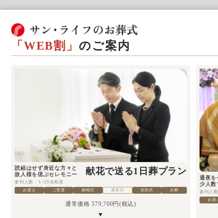
「WEB割」
のご案内
読経はせず身近な方々と
献花で送る1日葬プラン
故人様を偲ぶセレモニー
通夜を
参列人数：1~30名程度
少人数
通夜式
お迎え
ご安置
納棺式
告別式
火葬
参列人数
お迎
通常価格 579,700円(税込)
▼