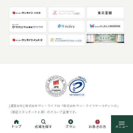
[運営会社] 株式会社サン・ライフは「株式会社サン・ライフホールディング」
（東証スタンダード上場）のグループ企業です。
プライバシーポリシー
サイトマップ
トップ
お急ぎの方
式場を探す
プラン