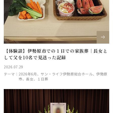
【体験談】伊勢原市での１日での家族葬｜長女と
して父を10名で見送った記録
2026.07.29
テーマ：
2026年6月、サン・ライフ伊勢原総合ホール、伊勢原
市、長女、１日葬