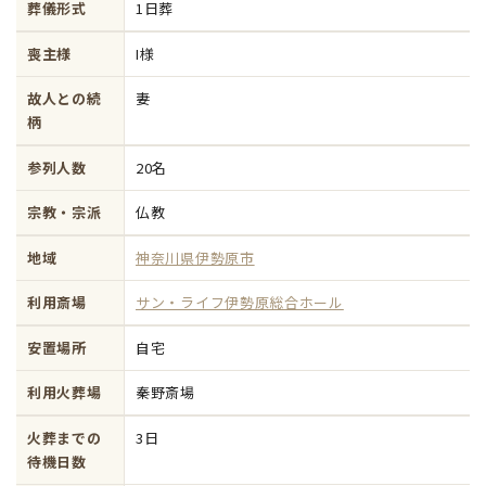
葬儀形式
1日葬
喪主様
I様
故人との続
妻
柄
参列人数
20名
宗教・宗派
仏教
地域
神奈川県伊勢原市
利用斎場
サン・ライフ伊勢原総合ホール
安置場所
自宅
利用火葬場
秦野斎場
火葬までの
3日
待機日数