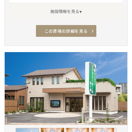
場「辻堂団地経由 辻堂駅南口行き」乗車「のぞ
施設情報を見る
み学園前」下車徒歩1分
この斎場の詳細を見る
アクセス良
駐車場有
安置室
家族葬専用
車椅子駐車場
車椅子トイレ
車椅子貸出し
エレベーター
通夜対応
宿泊
親族控室
バリアフリー