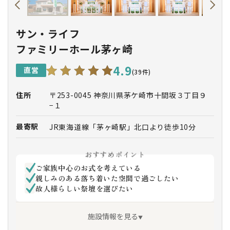
サン・ライフ
ファミリーホール茅ヶ崎
4.9
直営
(39件)
住所
〒253-0045 神奈川県茅ケ崎市十間坂３丁目９
−１
最寄駅
JR東海道線「茅ヶ崎駅」北口より徒歩10分
おすすめポイント
ご家族中心のお式を考えている
親しみのある落ち着いた空間で過ごしたい
故人様らしい祭壇を選びたい
施設情報を見る