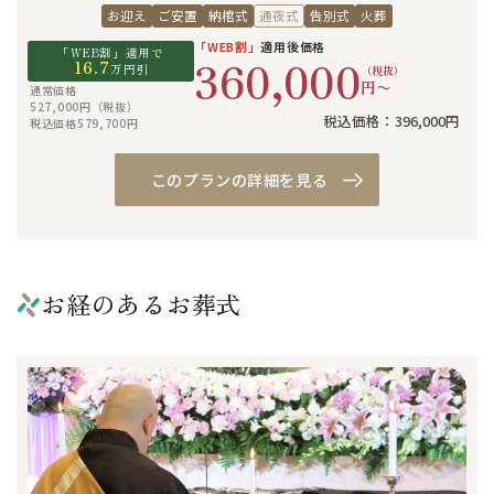
お迎え
ご安置
納棺式
通夜式
告別式
火葬
「WEB割」
適用後価格
「WEB割」適用で
360,000
16.7
万円引
（税抜）
円〜
通常価格
527,000円（税抜）
税込価格：396,000円
税込価格579,700円
このプランの詳細を見る
お経のあるお葬式