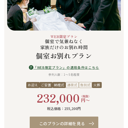
WEB限定プラン
個室で気兼ねなく
家族だけのお別れ時間
個室お別れプラン
?
「WEB限定プラン」の適用条件はこちら
参列人数：1〜5名程度
お迎え
ご安置
納棺式
通夜式
告別式
火葬
232,000
（税抜）
円〜
税込価格：255,200円
このプランの詳細を見る