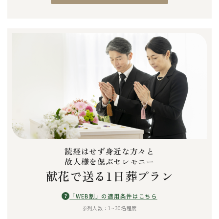
読経はせず身近な方々と
故人様を偲ぶセレモニー
献花で送る1日葬プラン
?
「WEB割」の適用条件はこちら
参列人数：1~30名程度