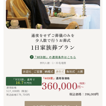
通夜をせずご葬儀のみを
少人数で行うお葬式
1日家族葬プラン
?
「WEB割」の適用条件はこちら
参列人数：1~30名程度
お迎え
ご安置
納棺式
通夜式
告別式
火葬
「WEB割」
適用後価格
「WEB割」適用で
360,000
16.7
万円引
（税抜）
円〜
通常価格
527,000円（税抜）
税込価格：396,000円
税込価格579,700円