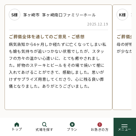
S様
茅ヶ崎市
茅ヶ崎南口ファミリーホール
K様
茅
2025.12.19
ご葬儀全体を通してのご意見・ご感想
ご葬儀全
病気告知から6ヶ月しか経たずに亡くなってしまい私
母の好物
も娘も気持ちが追いつかない状態でしたが、スタッ
が少なか
フの方々の温かい心遣いに、とても癒やされまし
た。好物のステーキとビールをその場で焼いて棺に
入れてあげることができて、感動しました。思いが
けずサプライズ用意してくださり、心に残る良い葬
儀となりました。ありがとうございました。
トップ
お急ぎの方
式場を探す
プラン