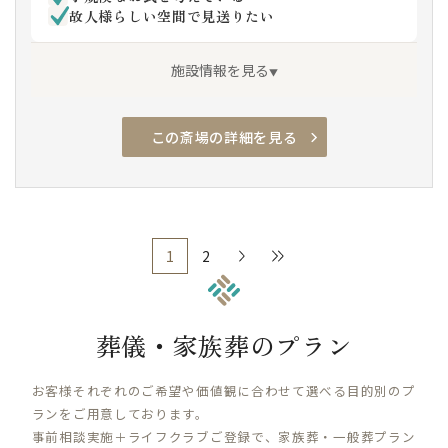
分
故人様らしい空間で見送りたい
JR東海道線「辻堂駅」北口よりタクシーで約 10
分
施設情報を見る
小田急線「善行駅」西口よりタクシーで約 10 分
この斎場の詳細を見る
アクセス良
駐車場有
安置室
家族葬専用
車椅子駐車場
車椅子トイレ
車椅子貸出し
エレベーター
通夜対応
宿泊
親族控室
バリアフリー
1
2
>
≫
葬儀・家族葬のプラン
お客様それぞれのご希望や価値観に合わせて選べる目的別のプ
ランをご用意しております。
事前相談実施＋ライフクラブご登録で、家族葬・一般葬プラン