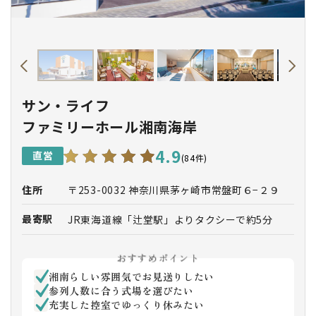
サン・ライフ
ファミリーホール湘南海岸
4.9
直営
(84件)
住所
〒253-0032 神奈川県茅ヶ崎市常盤町６−２９
最寄駅
JR東海道線「辻堂駅」よりタクシーで約5分
※駐車場台数に限りがございますので、ご来館
の際は公共の交通機関をご利用くださいませ。
おすすめポイント
JR東海道線「辻堂駅」南口1番乗り場「辻堂団
湘南らしい雰囲気でお見送りしたい
地経由 茅ヶ崎駅南口行き」乗車「のぞみ学園
参列人数に合う式場を選びたい
前」下車徒歩1分
充実した控室でゆっくり休みたい
JR東海道線・相模線「茅ヶ崎駅」南口2番乗り