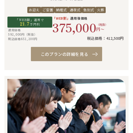
お迎え
ご安置
納棺式
通夜式
告別式
火葬
「WEB割」
適用後価格
「WEB割」適用で
375,000
21.7
万円引
（税抜）
円〜
通常価格
592,000円（税抜）
税込価格：412,500円
税込価格651,200円
このプランの詳細を見る