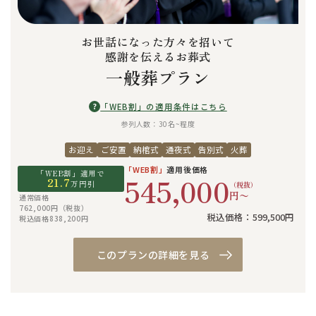
お世話になった方々を招いて
感謝を伝えるお葬式
一般葬プラン
?
「WEB割」の適用条件はこちら
参列人数：30名~程度
お迎え
ご安置
納棺式
通夜式
告別式
火葬
「WEB割」
適用後価格
「WEB割」適用で
545,000
21.7
万円引
（税抜）
円〜
通常価格
762,000円（税抜）
税込価格：599,500円
税込価格838,200円
このプランの詳細を見る