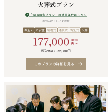
火葬式プラン
?
「WEB限定プラン」の適用条件はこちら
参列人数：1〜5名程度
お迎え
ご安置
納棺式
通夜式
告別式
火葬
177,000
（税抜）
円〜
税込価格：194,700円
このプランの詳細を見る