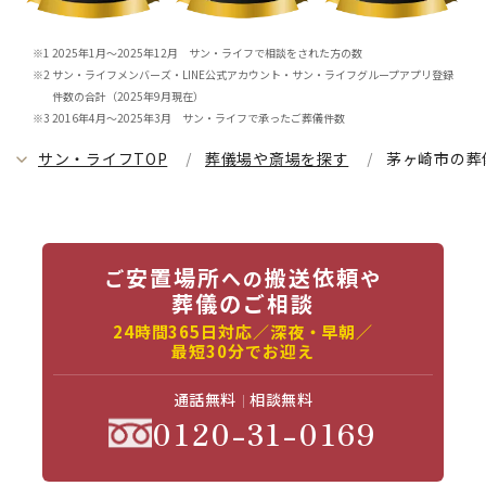
2025年1月～2025年12月 サン・ライフで相談をされた方の数
サン・ライフメンバーズ・LINE公式アカウント・サン・ライフグループアプリ登録
件数の合計（2025年9月現在）
2016年4月～2025年3月 サン・ライフで承ったご葬儀件数
サン・ライフTOP
葬儀場や斎場を探す
茅ヶ崎市の葬
安置場所
搬送依頼
ご
への
や
葬儀のご相談
24時間365日対応／深夜・早朝／
最短30分でお迎え
通話無料
相談無料
0120-31-0169