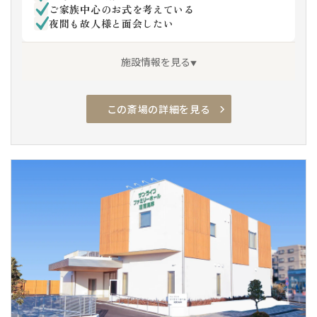
ご家族中心のお式を考えている
夜間も故人様と面会したい
施設情報を見る
この斎場の詳細を見る
アクセス良
駅チカ
駐車場有
安置室
家族葬専用
車椅子駐車場
車椅子トイレ
車椅子貸出し
通夜対応
親族控室
バリアフリー