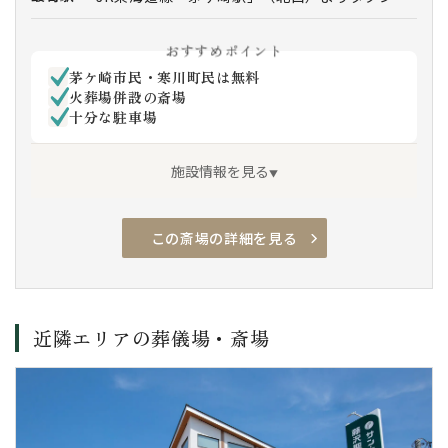
ー 約20分
JR東海道線「辻堂駅」（北口）よりタクシー
おすすめポイント
約20分
茅ケ崎市民・寒川町民は無料
小田急江ノ島線・相鉄いずみ野線・横浜市営地
火葬場併設の斎場
下鉄「湘南台駅」（西口）より約20分
十分な駐車場
JR相模線「寒川駅」よりタクシーで約15分
施設情報を見る
この斎場の詳細を見る
駐車場有
安置室
火葬設備有
通夜対応
近隣エリアの葬儀場・斎場