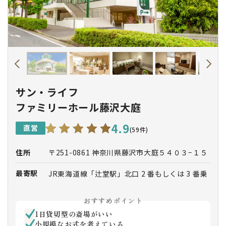
サン・ライフ
ファミリーホール藤沢大庭
4.9
直営
(59件)
住所
〒251-0861 神奈川県藤沢市大庭５４０３−１５
最寄駅
JR東海道線「辻堂駅」北口 2 番もしくは 3 番乗
場より乗車、「大庭小学校」下車徒歩 1 分
(急行は通過いたしますのでご注意ください)
おすすめポイント
小田急線「湘南台駅」西口 3 番乗場より「辻堂
1日貸切型の斎場がいい
駅北口」行き乗車、「大庭小学校」下車徒歩 1
小規模なお式を考えている