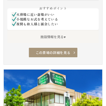
場で乗車、「戸塚センター」行のバスで「緑ヶ
丘」下車 徒歩1分
おすすめポイント
火葬場に近い斎場がいい
小規模なお式を考えている
夜間も故人様と面会したい
施設情報を見る
この斎場の詳細を見る
アクセス良
駐車場有
安置室
家族葬専用
車椅子駐車場
車椅子トイレ
車椅子貸出し
エレベーター
通夜対応
親族控室
バリアフリー