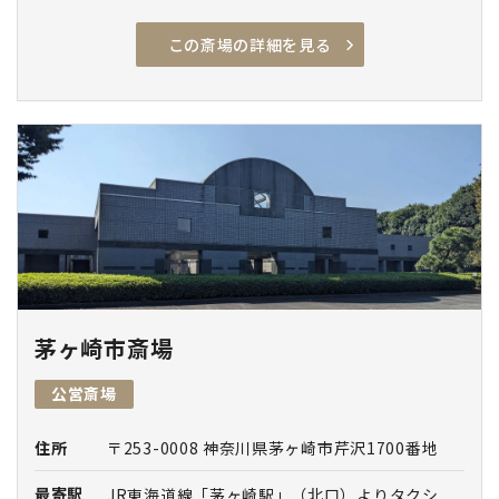
この斎場の詳細を見る
アクセス良
駐車場有
安置室
家族葬専用
車椅子駐車場
車椅子トイレ
車椅子貸出し
エレベーター
通夜対応
親族控室
バリアフリー
茅ヶ崎市斎場
公営斎場
住所
〒253-0008 神奈川県茅ヶ崎市芹沢1700番地
最寄駅
JR東海道線「茅ヶ崎駅」（北口）よりタクシ