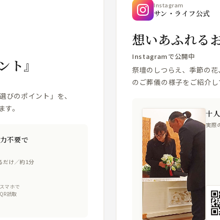
Instagram
サン・ライフ公式
想いあふれる
Instagramで公開中
ント』
祭壇のしつらえ、季節の花
のご葬儀の様子をご紹介し
場選びのポイント」を、
ます。
十
実際
力不要で
るだけ／約1分
スマホで
QR読取