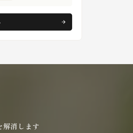
る
を
解消します