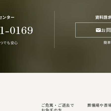
センター
資料請
1-0169
お
簡単
いつでも安心
ご危篤・ご逝去で
葬儀場や斎
お急ぎの方