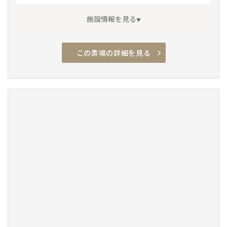
施設情報を見る
この斎場の詳細を見る
アクセス良
駅チカ
駐車場有
安置室
家族葬専用
車椅子駐車場
車椅子トイレ
車椅子貸出し
通夜対応
宿泊
親族控室
バリアフリー