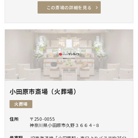
この斎場の詳細を見る
アクセス良
駐車場有
安置室
家族葬専用
車椅子駐車場
車椅子トイレ
車椅子貸出し
エレベーター
通夜対応
宿泊
親族控室
バリアフリー
小田原市斎場（火葬場）
火葬場
住所
〒250-0055
神奈川県小田原市久野３６６４−８
最寄駅