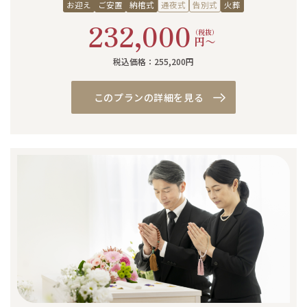
お迎え
ご安置
納棺式
通夜式
告別式
火葬
232,000
（税抜）
円〜
税込価格：255,200円
このプランの詳細を見る