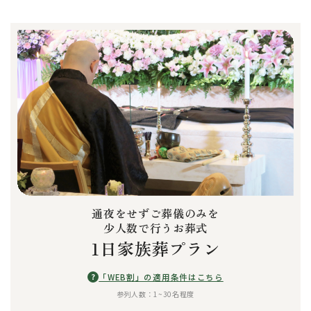
通夜をせずご葬儀のみを
少人数で行うお葬式
1日家族葬プラン
?
「WEB割」の適用条件はこちら
参列人数：1~30名程度