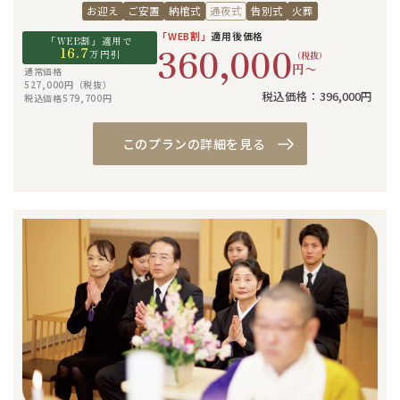
お迎え
ご安置
納棺式
通夜式
告別式
火葬
「WEB割」
適用後価格
「WEB割」適用で
360,000
16.7
万円引
（税抜）
円〜
通常価格
527,000円（税抜）
税込価格：396,000円
税込価格579,700円
このプランの詳細を見る