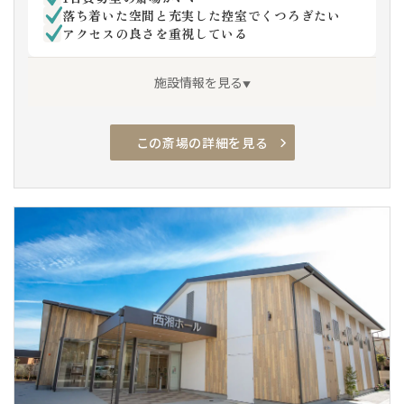
落ち着いた空間と充実した控室でくつろぎたい
アクセスの良さを重視している
施設情報を見る
この斎場の詳細を見る
アクセス良
駅チカ
駐車場有
安置室
家族葬専用
車椅子駐車場
車椅子トイレ
車椅子貸出し
エレベーター
通夜対応
宿泊
親族控室
バリアフリー