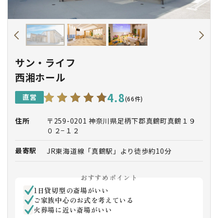
サン・ライフ
西湘ホール
4.8
直営
(66件)
住所
〒259-0201 神奈川県足柄下郡真鶴町真鶴１９
０２−１２
最寄駅
JR東海道線「真鶴駅」より徒歩約10分
JR東海道線「真鶴駅」よりタクシー約5分
おすすめポイント
1日貸切型の斎場がいい
ご家族中心のお式を考えている
火葬場に近い斎場がいい