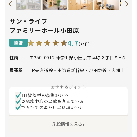
サン・ライフ
ファミリーホール小田原
4.7
直営
(37件)
住所
〒250-0012 神奈川県小田原市本町２丁目５−５
最寄駅
JR東海道線・東海道新幹線・小田急線・大雄山
線「小田原駅」東口より徒歩約11分
「小田原駅」東口7番乗場より「国府津」行き
おすすめポイント
又は「ダイナシティー」行き乗車、「青物町」
1日貸切型の斎場がいい
下車徒歩約１分
ご家族中心のお式を考えている
「小田原駅」東口よりタクシー約3分
できたての温かいお料理がいい
施設情報を見る