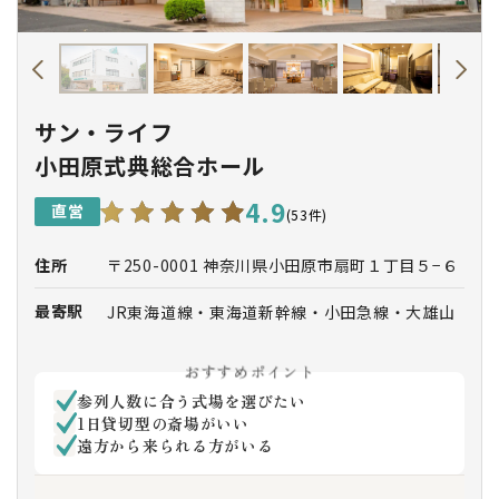
サン・ライフ
小田原式典総合ホール
4.9
直営
(53件)
住所
〒250-0001 神奈川県小田原市扇町１丁目５−６
最寄駅
JR東海道線・東海道新幹線・小田急線・大雄山
線「小田原駅」より徒歩約13分
大雄山線「緑町駅」より徒歩約3分
おすすめポイント
「小田原駅」東口 伊豆箱根バス2番線乗場より
参列人数に合う式場を選びたい
「小田原フラワーガーデン方面」行き乗車「公
1日貸切型の斎場がいい
園前」下車徒歩約2分
遠方から来られる方がいる
「小田原駅」西口よりタクシー約5分