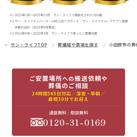
2025年1月～2025年12月 サン・ライフで相談をされた方の数
サン・ライフメンバーズ・LINE公式アカウント・サン・ライフグループアプリ登録
件数の合計（2025年9月現在）
2016年4月～2025年3月 サン・ライフで承ったご葬儀件数
サン・ライフTOP
葬儀場や斎場を探す
小田原市の葬
安置場所
搬送依頼
ご
への
や
葬儀のご相談
24時間365日対応／深夜・早朝／
最短30分でお迎え
通話無料
相談無料
0120-31-0169