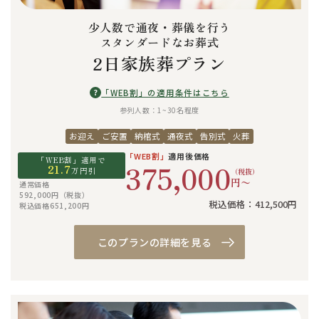
少人数で通夜・葬儀を行う
スタンダードなお葬式
2日家族葬プラン
?
「WEB割」の適用条件はこちら
参列人数：1~30名程度
お迎え
ご安置
納棺式
通夜式
告別式
火葬
「WEB割」
適用後価格
「WEB割」適用で
375,000
21.7
万円引
（税抜）
円〜
通常価格
592,000円（税抜）
税込価格：412,500円
税込価格651,200円
このプランの詳細を見る