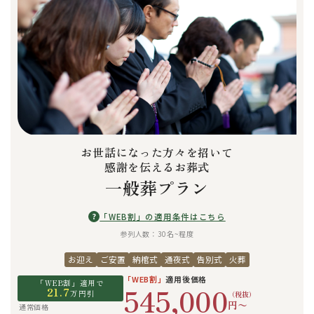
お世話になった方々を招いて
感謝を伝えるお葬式
一般葬プラン
?
「WEB割」の適用条件はこちら
参列人数：30名~程度
お迎え
ご安置
納棺式
通夜式
告別式
火葬
「WEB割」
適用後価格
「WEB割」適用で
545,000
21.7
万円引
（税抜）
円〜
通常価格