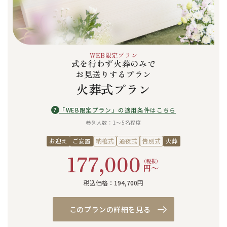
WEB限定プラン
式を行わず火葬のみで
お見送りするプラン
火葬式プラン
?
「WEB限定プラン」の適用条件はこちら
参列人数：1〜5名程度
お迎え
ご安置
納棺式
通夜式
告別式
火葬
177,000
（税抜）
円〜
税込価格：194,700円
このプランの詳細を見る