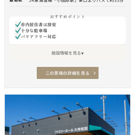
JR東海道線「小田原駅」東口よりバスで約35分
伊豆箱根バス・小田原フラワーガーデン行き、
ざる菊園前（小田原斎場）下車、徒歩約3分
おすすめポイント
市内居住者は割安
十分な駐車場
バリアフリー対応
施設情報を見る
この斎場の詳細を見る
駐車場有
安置室
火葬設備有