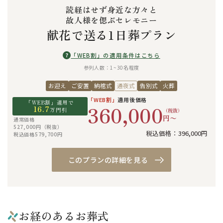
読経はせず身近な方々と
故人様を偲ぶセレモニー
献花で送る1日葬プラン
?
「WEB割」の適用条件はこちら
参列人数：1~30名程度
お迎え
ご安置
納棺式
通夜式
告別式
火葬
「WEB割」
適用後価格
「WEB割」適用で
360,000
16.7
万円引
（税抜）
円〜
通常価格
527,000円（税抜）
税込価格：396,000円
税込価格579,700円
このプランの詳細を見る
お経のあるお葬式