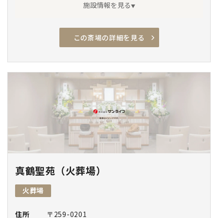
施設情報を見る
この斎場の詳細を見る
アクセス良
駅チカ
駐車場有
安置室
家族葬専用
車椅子駐車場
車椅子トイレ
車椅子貸出し
通夜対応
宿泊
親族控室
真鶴聖苑（火葬場）
火葬場
住所
〒259-0201