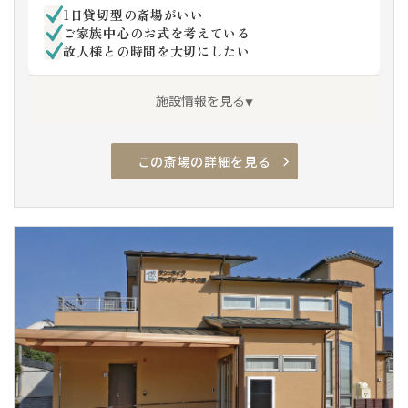
1日貸切型の斎場がいい
ご家族中心のお式を考えている
故人様との時間を大切にしたい
施設情報を見る
この斎場の詳細を見る
アクセス良
駐車場有
安置室
家族葬専用
車椅子駐車場
車椅子トイレ
車椅子貸出し
通夜対応
親族控室
バリアフリー