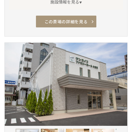
施設情報を見る
この斎場の詳細を見る
アクセス良
駐車場有
安置室
家族葬専用
車椅子駐車場
車椅子トイレ
車椅子貸出し
エレベーター
通夜対応
宿泊
親族控室
バリアフリー