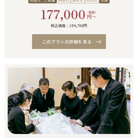
お迎え
ご安置
納棺式
通夜式
告別式
火葬
177,000
（税抜）
円〜
税込価格：194,700円
このプランの詳細を見る