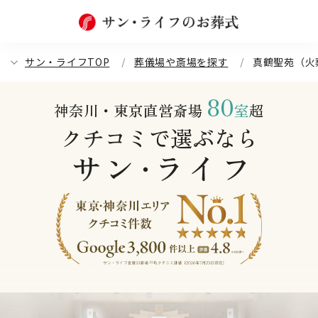
サン・ライフTOP
葬儀場や斎場を探す
真鶴聖苑（火
80
神奈川・東京直営斎場
室
超
クチコミで選ぶなら
サン
ライフ
・