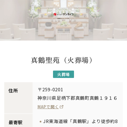
真鶴聖苑（火葬場）
火葬場
〒259-0201
住所
神奈川県足柄下郡真鶴町真鶴１９１６
MAPで開く
JR東海道線「真鶴駅」より徒歩約8
最寄駅