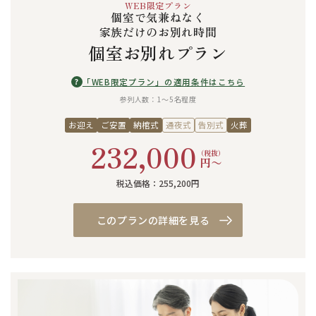
WEB限定プラン
個室で気兼ねなく
家族だけのお別れ時間
個室お別れプラン
?
「WEB限定プラン」の適用条件はこちら
参列人数：1〜5名程度
お迎え
ご安置
納棺式
通夜式
告別式
火葬
232,000
（税抜）
円〜
税込価格：255,200円
このプランの詳細を見る