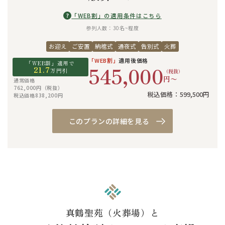
?
「WEB割」の適用条件はこちら
参列人数：30名~程度
お迎え
ご安置
納棺式
通夜式
告別式
火葬
「WEB割」
適用後価格
「WEB割」適用で
545,000
21.7
万円引
（税抜）
円〜
通常価格
762,000円（税抜）
税込価格：599,500円
税込価格838,200円
このプランの詳細を見る
真鶴聖苑（火葬場）と