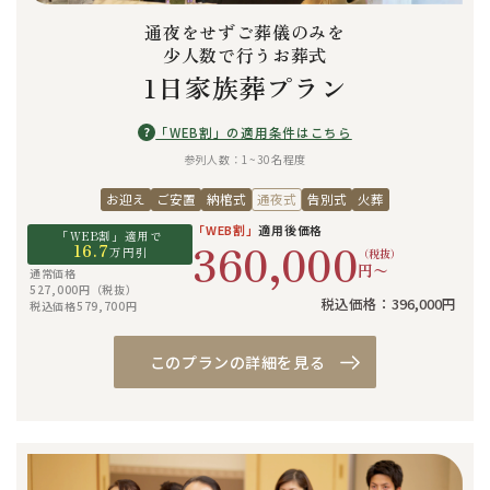
通夜をせずご葬儀のみを
少人数で行うお葬式
1日家族葬プラン
?
「WEB割」の適用条件はこちら
参列人数：1~30名程度
お迎え
ご安置
納棺式
通夜式
告別式
火葬
「WEB割」
適用後価格
「WEB割」適用で
360,000
16.7
万円引
（税抜）
円〜
通常価格
527,000円（税抜）
税込価格：396,000円
税込価格579,700円
このプランの詳細を見る