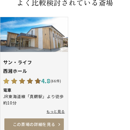
よく比較検討されている斎場
サン・ライフ
西湘ホール
4.8
(66件)
電車
JR東海道線「真鶴駅」より徒歩
約10分
JR東海道線「真鶴駅」よりタク
もっと見る
シー約5分
この斎場の詳細を見る