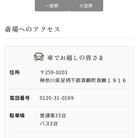
-
その他設
一般葬
大型葬
備
斎場へのアクセス
-
特記事項
車でお越しの皆さま
住所
〒259-0201
神奈川県足柄下郡真鶴町真鶴１９１６
電話番号
0120-31-0169
駐車場
普通車35台
バス3台