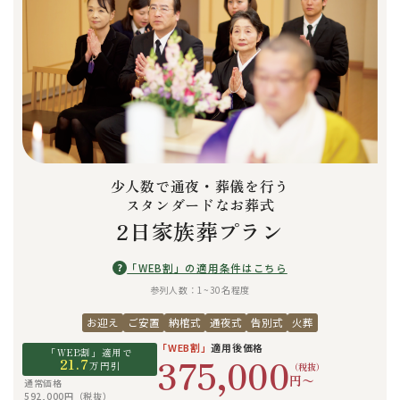
少人数で通夜・葬儀を行う
スタンダードなお葬式
2日家族葬プラン
?
「WEB割」の適用条件はこちら
参列人数：1~30名程度
お迎え
ご安置
納棺式
通夜式
告別式
火葬
「WEB割」
適用後価格
「WEB割」適用で
375,000
21.7
万円引
（税抜）
円〜
通常価格
592,000円（税抜）