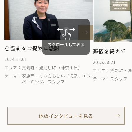
心温まるご提案に感謝
葬儀を終えて
2024.12.01
2015.08.24
エリア：
真鶴町・湯河原町（神奈川県）
エリア：
真鶴町・湯
テーマ：
家族葬、その方らしいご提案、エン
テーマ：
スタッフ
バーミング、スタッフ
他のインタビューを見る