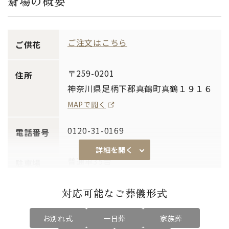
斎場の概要
ご注文はこちら
ご供花
〒259-0201
住所
神奈川県足柄下郡真鶴町真鶴１９１６
MAPで開く
0120-31-0169
電話番号
詳細を開く
普通車35台
駐車場
バス3台
対応可能なご葬儀形式
全ての宗教・宗派に対応いたします
対応宗教
お別れ式
一日葬
家族葬