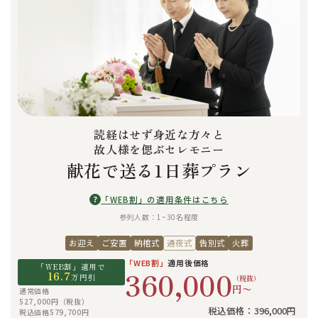
読経はせず身近な方々と
故人様を偲ぶセレモニー
献花で送る1日葬プラン
?
「WEB割」の適用条件はこちら
参列人数：1~30名程度
お迎え
ご安置
納棺式
通夜式
告別式
火葬
「WEB割」
適用後価格
「WEB割」適用で
360,000
16.7
万円引
（税抜）
円〜
通常価格
527,000円（税抜）
税込価格：396,000円
税込価格579,700円