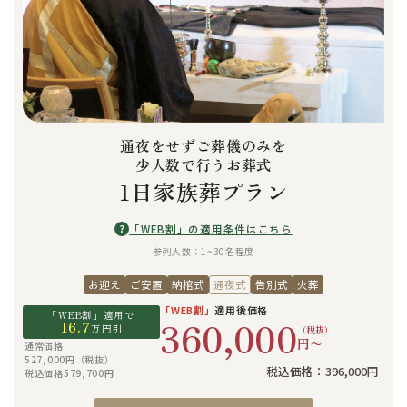
通夜をせずご葬儀のみを
少人数で行うお葬式
1日家族葬プラン
?
「WEB割」の適用条件はこちら
参列人数：1~30名程度
お迎え
ご安置
納棺式
通夜式
告別式
火葬
「WEB割」
適用後価格
「WEB割」適用で
360,000
16.7
万円引
（税抜）
円〜
通常価格
527,000円（税抜）
税込価格：396,000円
税込価格579,700円