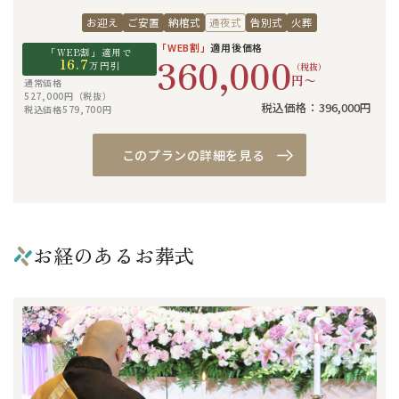
お迎え
ご安置
納棺式
通夜式
告別式
火葬
「WEB割」
適用後価格
「WEB割」適用で
360,000
16.7
万円引
（税抜）
円〜
通常価格
527,000円（税抜）
税込価格：396,000円
税込価格579,700円
このプランの詳細を見る
お経のあるお葬式