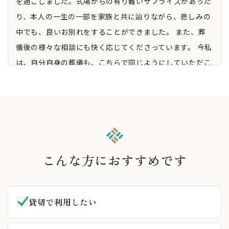
を過ごしました。式場からの有り難いサプライズがあった
り、本人の一生の一部を家族と共に辿りながら、悲しみの
中でも、良いお別れをすることができました。 また、葬
儀後の様々な相談にも快く応じてくださっています。 今私
は、自分自身の葬儀も、こちらで同じようにしていただこ
うと考えています。
牧田英子
3 か月前
5.0
こんな方におすすめです
母の葬儀を、とても心のこもったものにしていだきまし
た。生前、母がこの新しくてきれいな式場を気になってい
たと後から親戚から聞きました。私も、もしそういうこと
貸切で利用したい
になればこちらにお願いしたいなと思っていたのですが、