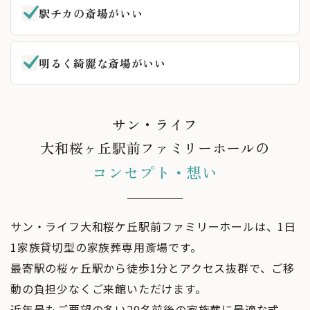
外観や内装の美しさもさることなごら、母についていろい
駅チカの斎場がいい
ろとたずねてくださったあれこれが、音楽になり、色とし
て表れ、母の好きな食べ物を準備してくださるなどの形に
明るく綺麗な斎場がいい
なり、うれしくて胸がいっぱいになりました。本当にあり
がとうございました。
サン・ライフ
ru ma
大和桜ヶ丘駅前ファミリーホールの
4 か月前
コンセプト・想い
5.0
今回は父の葬儀があり利用させていただきました。まずで
サン・ライフ大和桜ケ丘駅前ファミリーホールは、1日
きてまもないということもありましたが内装がとてもキレ
1家族貸切型の家族葬専用斎場です。
イで、なによりもスタッフの方のお心遣いがとてもあたた
最寄駅の桜ヶ丘駅から徒歩1分とアクセス抜群で、ご移
かったです。お打ち合わせの時に何気なく呟いた言葉を覚
動の負担少なくご来館いただけます。
えてくださっており、葬儀の日に父が好きだったものをご
近年最もご要望の多い20名前後の家族葬に最適な式
用意いただけていました。最初から最後まで寄り添ってい