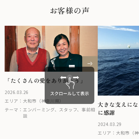
お客様の声
「たくさんの愛をありがとう」
2026.03.26
エリア：
大和市（神奈川県）
大きな支えにな
テーマ：
エンバーミング、スタッフ、事前相
に感謝
談
2024.03.29
エリア：
大和市（神