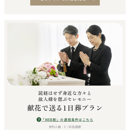
読経はせず身近な方々と
故人様を偲ぶセレモニー
献花で送る1日葬プラン
?
「WEB割」の適用条件はこちら
参列人数：1~30名程度