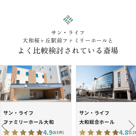
サン・ライフ
大和桜ヶ丘駅前ファミリーホールと
よく比較検討されている斎場
サン・ライフ
サン・ライフ
ファミリーホール大和
大和総合ホール
4.9
4.8
(65件)
(12