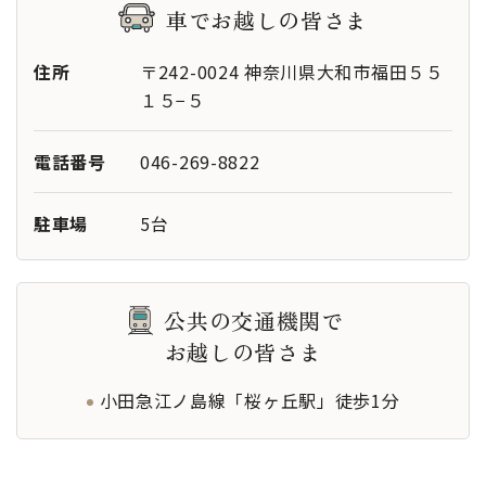
車でお越しの皆さま
対応
バリアフ
リー
住所
〒242-0024 神奈川県大和市福田５５
１５−５
全ての宗教・宗派に対応いたします
対応宗教
電話番号
046-269-8822
あり
車椅子貸
駐車場
5台
出し
駐車場
その他設
公共の交通機関で
司式者控室
備
お越しの皆さま
-
特記事項
小田急江ノ島線「桜ヶ丘駅」徒歩1分