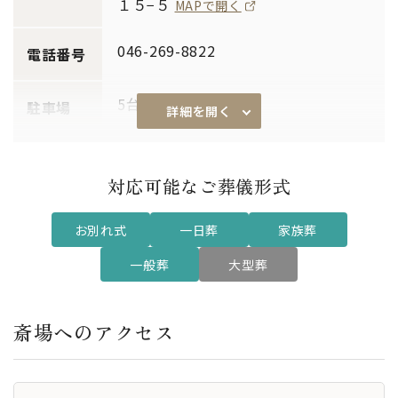
１５−５
MAPで開く
046-269-8822
電話番号
5台
駐車場
詳細を開く
あり
安置室
対応可能なご葬儀形式
あり
通夜対応
お別れ式
一日葬
家族葬
～20席
一般葬
大型葬
席数
1ホール
式場
斎場へのアクセス
あり
親族控室