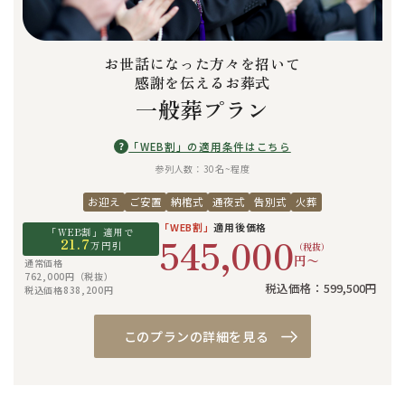
お世話になった方々を招いて
感謝を伝えるお葬式
一般葬プラン
?
「WEB割」の適用条件はこちら
参列人数：30名~程度
お迎え
ご安置
納棺式
通夜式
告別式
火葬
「WEB割」
適用後価格
「WEB割」適用で
545,000
21.7
万円引
（税抜）
円〜
通常価格
762,000円（税抜）
税込価格：599,500円
税込価格838,200円
このプランの詳細を見る