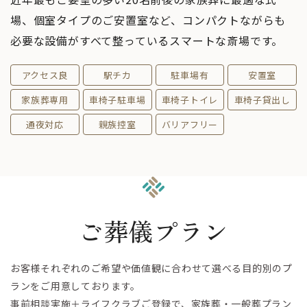
場、個室タイプのご安置室など、コンパクトながらも
ただき父の最期がここにお願いして本当に良かったと感じ
必要な設備がすべて整っているスマートな斎場です。
ています。本当にありがとうございました。
アクセス良
駅チカ
駐車場有
安置室
小林千秋
家族葬専用
車椅子駐車場
車椅子トイレ
車椅子貸出し
5 か月前
通夜対応
親族控室
バリアフリー
5.0
心あたたまる葬儀をしていただきありがとうございまし
た。
ご葬儀プラン
菅原浩
6 か月前
お客様それぞれのご希望や価値観に合わせて選べる目的別のプ
5.0
ランをご用意しております。
家族葬とは思えないぐらいの、立派な葬儀をして頂き有り
事前相談実施＋ライフクラブご登録で、家族葬・一般葬プラン