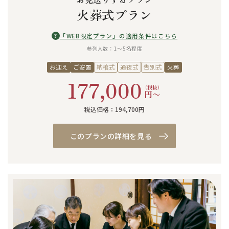
火葬式プラン
?
「WEB限定プラン」の適用条件はこちら
参列人数：1〜5名程度
お迎え
ご安置
納棺式
通夜式
告別式
火葬
177,000
（税抜）
円〜
税込価格：194,700円
このプランの詳細を見る