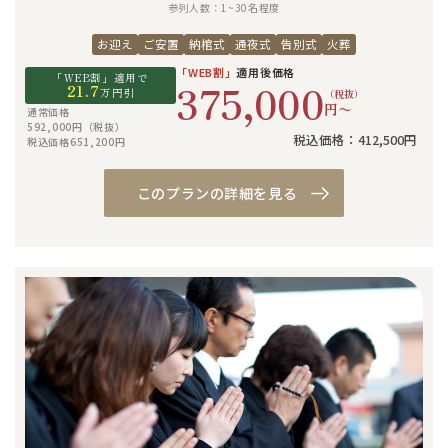
参列人数：1~30名程度
お迎え
ご安置
納棺式
通夜式
告別式
火葬
「WEB割」
適用後価格
「WEB割」適用で
375,000
21.7
万円引
（税抜）
円〜
通常価格
592,000円（税抜）
税込価格：412,500円
税込価格651,200円
このプランの詳細を見る