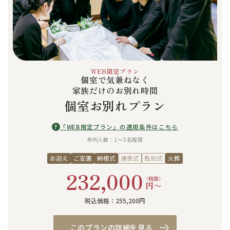
WEB限定プラン
個室で気兼ねなく
家族だけのお別れ時間
個室お別れプラン
?
「WEB限定プラン」の適用条件はこちら
参列人数：1〜5名程度
お迎え
ご安置
納棺式
通夜式
告別式
火葬
232,000
（税抜）
円〜
税込価格：255,200円
このプランの詳細を見る