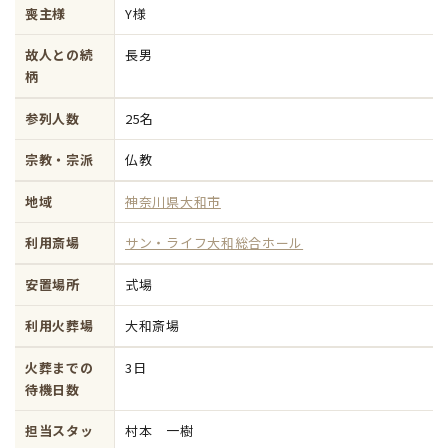
喪主様
Y様
故人との続
長男
柄
参列人数
25名
宗教・宗派
仏教
地域
神奈川県大和市
利用斎場
サン・ライフ大和総合ホール
安置場所
式場
利用火葬場
大和斎場
火葬までの
3日
待機日数
担当スタッ
村本 一樹