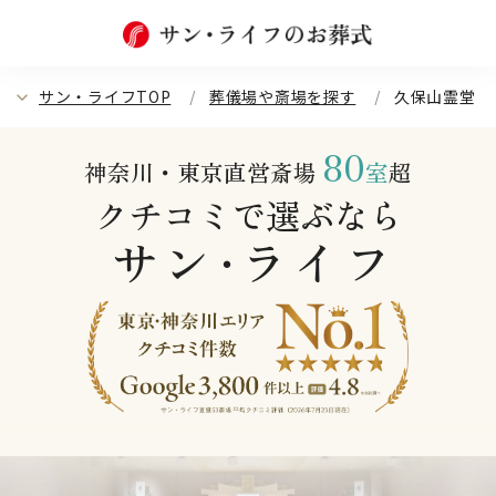
サン・ライフTOP
葬儀場や斎場を探す
久保山霊堂
80
神奈川・東京直営斎場
室
超
クチコミで選ぶなら
サン
ライフ
・