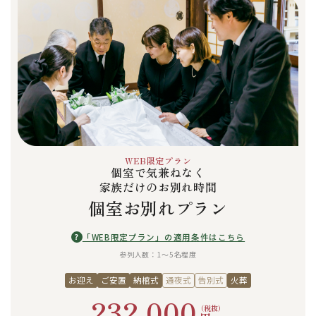
WEB限定プラン
個室で気兼ねなく
家族だけのお別れ時間
個室お別れプラン
?
「WEB限定プラン」の適用条件はこちら
参列人数：1〜5名程度
お迎え
ご安置
納棺式
通夜式
告別式
火葬
232,000
（税抜）