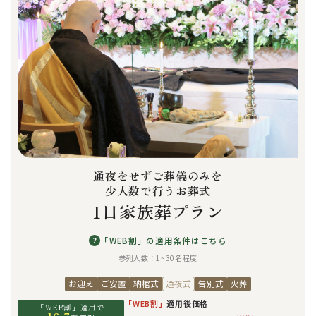
通夜をせずご葬儀のみを
少人数で行うお葬式
1日家族葬プラン
?
「WEB割」の適用条件はこちら
参列人数：1~30名程度
お迎え
ご安置
納棺式
通夜式
告別式
火葬
「WEB割」
適用後価格
「WEB割」適用で