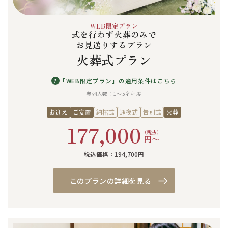
WEB限定プラン
式を行わず火葬のみで
お見送りするプラン
火葬式プラン
?
「WEB限定プラン」の適用条件はこちら
参列人数：1〜5名程度
お迎え
ご安置
納棺式
通夜式
告別式
火葬
177,000
（税抜）
円〜
税込価格：194,700円
このプランの詳細を見る