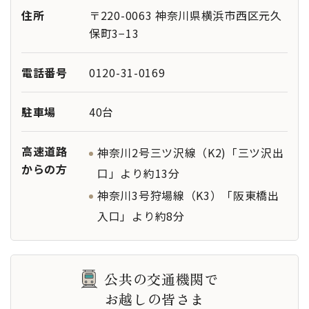
会食所
その他設
住所
〒220-0063 神奈川県横浜市西区元久
親族控室
備
保町3−13
-
特記事項
電話番号
0120-31-0169
駐車場
40台
高速道路
神奈川2号三ツ沢線（K2)「三ツ沢出
からの方
口」より約13分
神奈川3号狩場線（K3）「阪東橋出
入口」より約8分
公共の交通機関で
お越しの皆さま