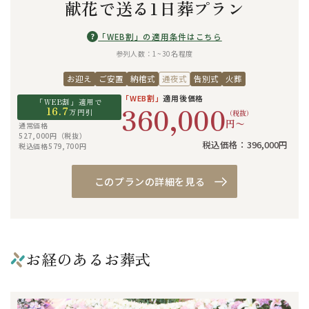
献花で送る1日葬プラン
?
「WEB割」の適用条件はこちら
参列人数：1~30名程度
お迎え
ご安置
納棺式
通夜式
告別式
火葬
「WEB割」
適用後価格
「WEB割」適用で
360,000
16.7
万円引
（税抜）
円〜
通常価格
527,000円（税抜）
税込価格：396,000円
税込価格579,700円
このプランの詳細を見る
お経のあるお葬式