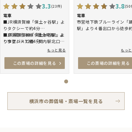
3.3
3.8
(23件)
(50
電車
電車
■JR横須賀線「保土ヶ谷駅」よ
市営地下鉄ブルーライン「
りタクシーで約4分
駅」より４番出口から徒歩約
■京浜急行本線「黄金町駅」よ
■JR横須賀線「保土ヶ谷駅」よ
分
りタクシーで約4分
り市営バス32番「関内駅北口」
JR東海道線、市営地下鉄ブ
行き「県庁前」行きに乗り「久
ライン「戸塚駅」より神奈
もっと見る
もっ
保山霊堂前」バス停下車すぐ
央交通バス戸79系統・「弥
■京浜急行本線「黄金町駅」よ
駅行き」に乗車し、「戸塚
この斎場の詳細を見る
この斎場の詳細を見る
り市営バス32番 「保土ヶ谷」
前」で下車
行きに乗り、「久保山霊堂前」
相鉄いずみ野線「弥生台駅
バス停下車すぐ
り神奈川中央交通バス戸79
統・「戸塚バスセンター行
に乗車し、「戸塚斎場前」
車
横浜市の葬儀場・斎場一覧を見る