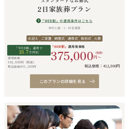
スタンダードなお葬式
2日家族葬プラン
?
「WEB割」の適用条件はこちら
参列人数：1~30名程度
お迎え
ご安置
納棺式
通夜式
告別式
火葬
「WEB割」
適用後価格
「WEB割」適用で
375,000
21.7
万円引
（税抜）
円〜
通常価格
592,000円（税抜）
税込価格：412,500円
税込価格651,200円
このプランの詳細を見る