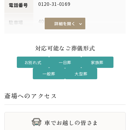
0120-31-0169
電話番号
40台
駐車場
詳細を開く
あり
通夜対応
対応可能なご葬儀形式
〜40席
席数
お別れ式
一日葬
家族葬
〜220席
一般葬
大型葬
2式場
式場
斎場へのアクセス
あり
親族控室
宗旨宗派問わず利用可能
対応宗教
車でお越しの皆さま