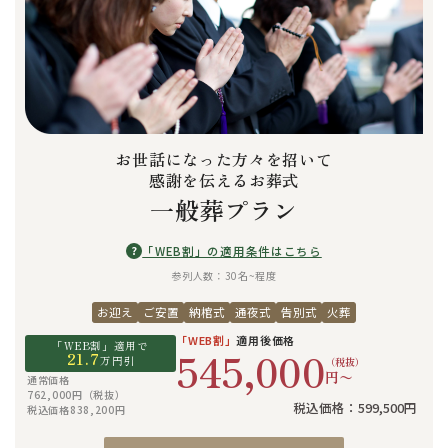
お世話になった方々を招いて
感謝を伝えるお葬式
一般葬プラン
?
「WEB割」の適用条件はこちら
参列人数：30名~程度
お迎え
ご安置
納棺式
通夜式
告別式
火葬
「WEB割」
適用後価格
「WEB割」適用で
545,000
21.7
万円引
（税抜）
円〜
通常価格
762,000円（税抜）
税込価格：599,500円
税込価格838,200円