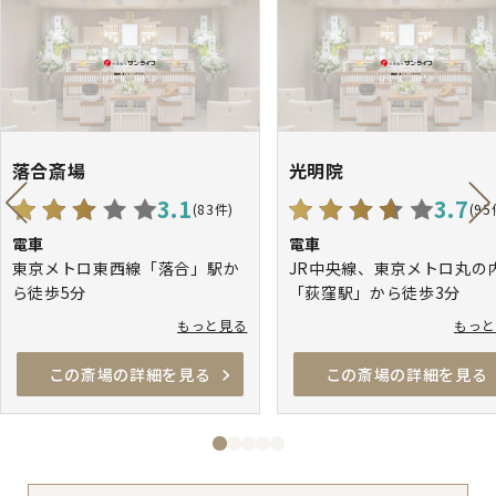
落合斎場
光明院
3.1
3.7
(83件)
(95
電車
電車
東京メトロ東西線「落合」駅か
JR中央線、東京メトロ丸の
ら徒歩5分
「荻窪駅」から徒歩3分
都営大江戸線「中井」駅から徒
もっと見る
もっ
歩10分
JR総武線「東中野」駅から徒歩
この斎場の詳細を見る
この斎場の詳細を見る
15分