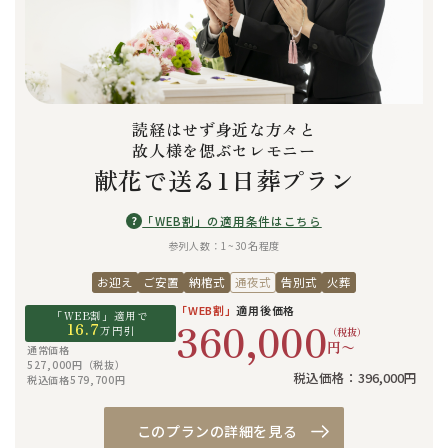
読経はせず身近な方々と
故人様を偲ぶセレモニー
献花で送る1日葬プラン
?
「WEB割」の適用条件はこちら
参列人数：1~30名程度
お迎え
ご安置
納棺式
通夜式
告別式
火葬
「WEB割」
適用後価格
「WEB割」適用で
360,000
16.7
万円引
（税抜）
円〜
通常価格
527,000円（税抜）
税込価格：396,000円
税込価格579,700円
このプランの詳細を見る