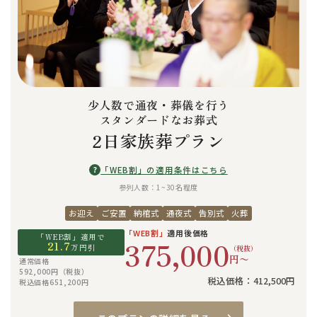
少人数で通夜・葬儀を行う
スタンダードなお葬式
2日家族葬プラン
?
「WEB割」の適用条件はこちら
参列人数：1~30名程度
お迎え
ご安置
納棺式
通夜式
告別式
火葬
「WEB割」
適用後価格
「WEB割」適用で
375,000
21.7
万円引
（税抜）
円〜
通常価格
592,000円（税抜）
税込価格：412,500円
税込価格651,200円