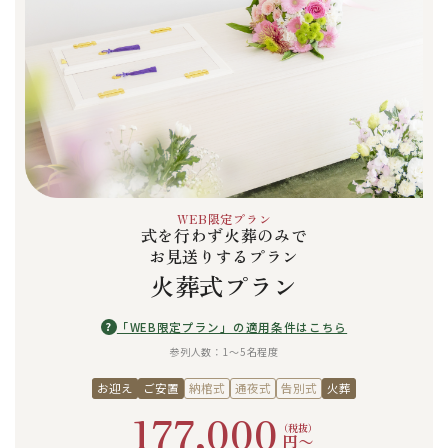
WEB限定プラン
式を行わず火葬のみで
お見送りするプラン
火葬式プラン
?
「WEB限定プラン」の適用条件はこちら
参列人数：1〜5名程度
お迎え
ご安置
納棺式
通夜式
告別式
火葬
177,000
（税抜）
円〜