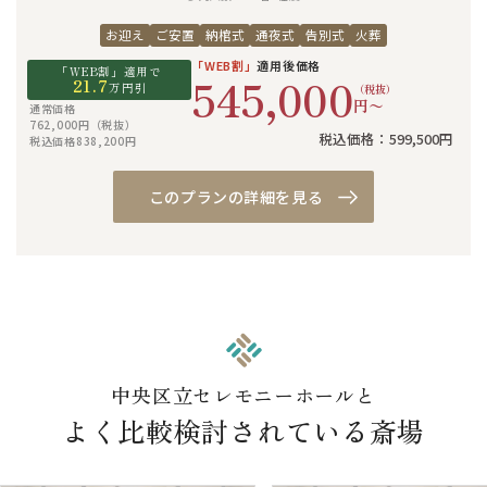
お迎え
ご安置
納棺式
通夜式
告別式
火葬
「WEB割」
適用後価格
「WEB割」適用で
545,000
21.7
万円引
（税抜）
円〜
通常価格
762,000円（税抜）
税込価格：599,500円
税込価格838,200円
このプランの詳細を見る
中央区立セレモニーホールと
よく比較検討されている斎場