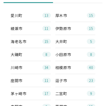
愛川町
厚木市
13
15
綾瀬市
伊勢原市
11
15
海老名市
大井町
15
5
大磯町
小田原市
8
8
川崎市
相模原市
34
40
座間市
逗子市
11
23
茅ヶ崎市
二宮町
17
9