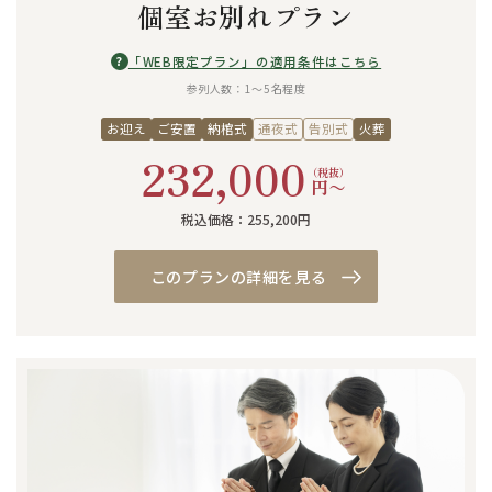
個室お別れプラン
?
「WEB限定プラン」の適用条件はこちら
参列人数：1〜5名程度
お迎え
ご安置
納棺式
通夜式
告別式
火葬
232,000
（税抜）
円〜
税込価格：255,200円
このプランの詳細を見る