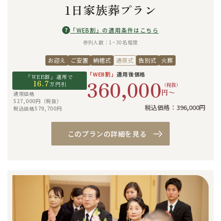
1日家族葬プラン
?
「WEB割」の適用条件はこちら
参列人数：1~30名程度
お迎え
ご安置
納棺式
通夜式
告別式
火葬
「WEB割」
適用後価格
「WEB割」適用で
360,000
16.7
万円引
（税抜）
円〜
通常価格
527,000円（税抜）
税込価格：396,000円
税込価格579,700円
このプランの詳細を見る