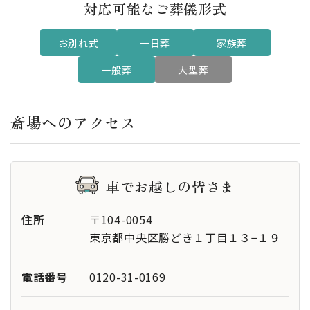
対応可能なご葬儀形式
80席
席数
お別れ式
一日葬
家族葬
1
式場
一般葬
大型葬
全ての宗教・宗派に対応いたします
対応宗教
斎場へのアクセス
集会室（洋室2部屋）
その他設
備
車でお越しの皆さま
中央区公営のセレモニーホール、
特記事項
通称勝どきホールで一日一組の貸
住所
〒104-0054
し切りタイプ。
東京都中央区勝どき１丁目１３−１９
申請者・対象者が中央区民の場合
電話番号
0120-31-0169
のみ利用可