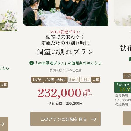
WEB限定プラン
個室で気兼ねなく
家族だけのお別れ時間
献
個室お別れプラン
「WEB限定プラン」の適用条件はこちら
?
こちら
参列人数：1〜5名程度
お迎
お迎え
ご安置
納棺式
通夜式
告別式
火葬
火葬
「WEB
232,000
16.7
（税抜）
円〜
通常価格
）
527,00
税込価格：255,200円
税込価格57
このプランの詳細を見る