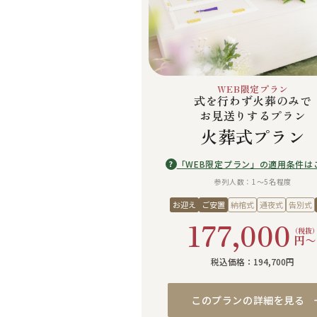
WEB限定プラン
式を行わず火葬のみで
お見送りするプラン
火葬式プラン
「WEB限定プラン」の適用条件は
?
参列人数：1〜5名程度
お迎え
ご安置
納棺式
通夜式
告別式
177,000
（税抜
円〜
税込価格：194,700円
このプランの詳細を見る