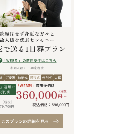
読経はせず身近な方々と
故人様を偲ぶセレモニー
花で送る1日葬プラン
「WEB割」の適用条件はこちら
?
参列人数：1~30名程度
え
ご安置
納棺式
通夜式
告別式
火葬
「WEB割」
適用後価格
割」適用で
360,000
（税抜）
万円引
円〜
0円（税抜）
税込価格：396,000円
9,700円
このプランの詳細を見る