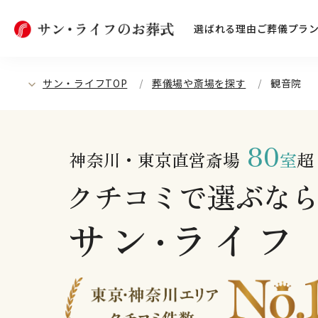
選ばれる理由
ご葬儀プラ
サン・ライフTOP
葬儀場や斎場を探す
観音院
80
神奈川・東京直営斎場
室
超
クチコミで選ぶな
サン
ライフ
・