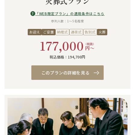
火葬式プラン
?
「WEB限定プラン」の適用条件はこちら
参列人数：1〜5名程度
お迎え
ご安置
納棺式
通夜式
告別式
火葬
177,000
（税抜）
円〜
税込価格：194,700円
このプランの詳細を見る