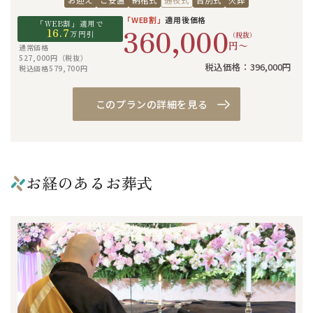
お迎え
ご安置
納棺式
通夜式
告別式
火葬
「WEB割」
適用後価格
「WEB割」適用で
360,000
16.7
万円引
（税抜）
円〜
通常価格
527,000円（税抜）
税込価格：396,000円
税込価格579,700円
このプランの詳細を見る
お経のあるお葬式