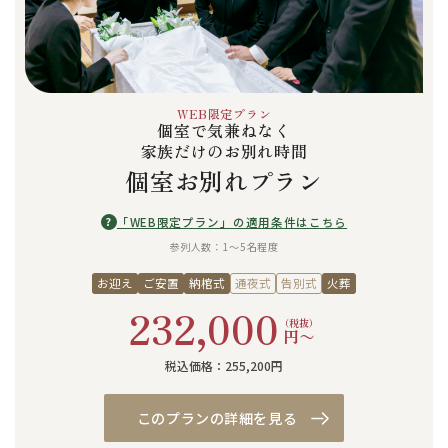
WEB限定プラン
個室で気兼ねなく
家族だけのお別れ時間
個室お別れプラン
?
「WEB限定プラン」の適用条件はこちら
参列人数：1〜5名程度
お迎え
ご安置
納棺式
通夜式
告別式
火葬
232,000
（税抜）
円〜
税込価格：255,200円
このプランの詳細を見る