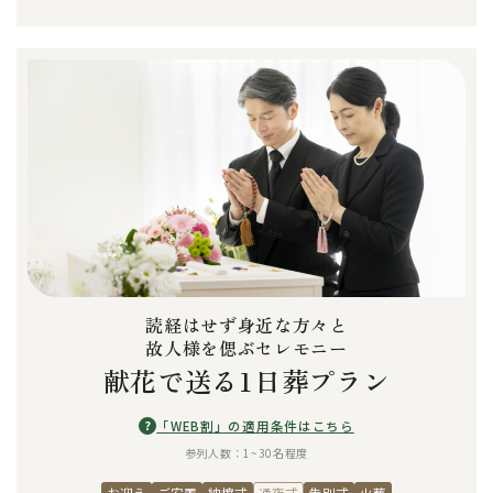
読経はせず身近な方々と
故人様を偲ぶセレモニー
献花で送る1日葬プラン
?
「WEB割」の適用条件はこちら
参列人数：1~30名程度