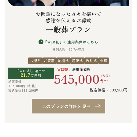
お世話になった方々を招いて
感謝を伝えるお葬式
一般葬プラン
?
「WEB割」の適用条件はこちら
参列人数：30名~程度
お迎え
ご安置
納棺式
通夜式
告別式
火葬
「WEB割」
適用後価格
「WEB割」適用で
545,000
21.7
万円引
（税抜）
円〜
通常価格
762,000円（税抜）
税込価格：599,500円
税込価格838,200円
このプランの詳細を見る