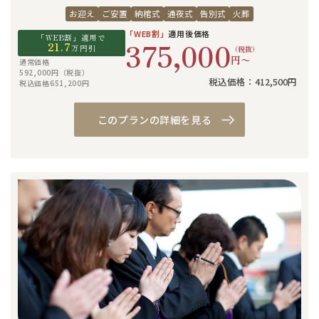
お迎え
ご安置
納棺式
通夜式
告別式
火葬
「WEB割」
適用後価格
「WEB割」適用で
375,000
21.7
万円引
（税抜）
円〜
通常価格
592,000円（税抜）
税込価格：412,500円
税込価格651,200円
このプランの詳細を見る