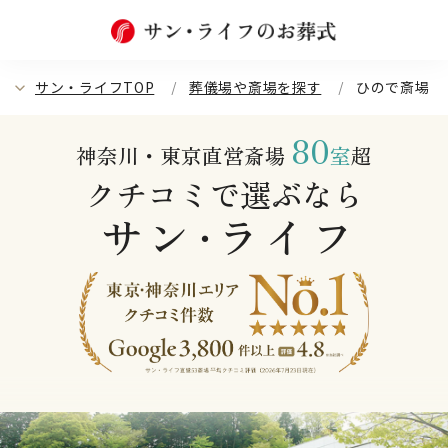
サン・ライフTOP
葬儀場や斎場を探す
ひので斎場
80
神奈川・東京直営斎場
室
超
クチコミで選ぶなら
サン
ライフ
・