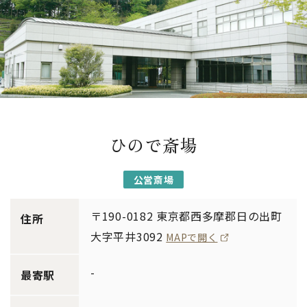
ひので斎場
公営斎場
〒190-0182 東京都西多摩郡日の出町
住所
大字平井3092
MAPで開く
-
最寄駅