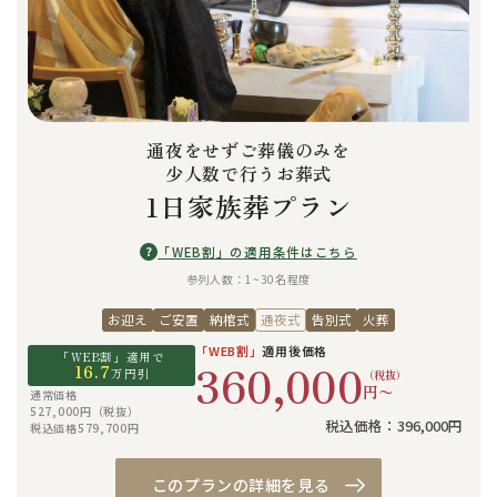
通夜をせずご葬儀のみを
少人数で行うお葬式
1日家族葬プラン
?
「WEB割」の適用条件はこちら
参列人数：1~30名程度
お迎え
ご安置
納棺式
通夜式
告別式
火葬
「WEB割」
適用後価格
「WEB割」適用で
360,000
16.7
万円引
（税抜）
円〜
通常価格
527,000円（税抜）
税込価格：396,000円
税込価格579,700円
このプランの詳細を見る