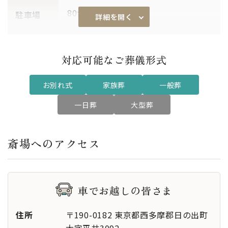
80台
駐車場
詳細を開く
あり
安置室
対応可能なご葬儀形式
第1式場 〜100席
席数
お別れ式
家族葬
一般葬
第2式場 〜100席
一日葬
大型葬
-
その他設
備
斎場へのアクセス
-
特記事項
車でお越しの皆さま
住所
〒190-0182 東京都西多摩郡日の出町