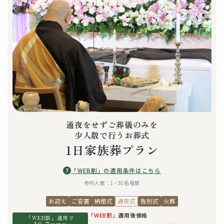
通夜をせずご葬儀のみを
少人数で行うお葬式
1日家族葬プラン
?
「WEB割」の適用条件はこちら
参列人数：1~30名程度
お迎え
ご安置
納棺式
通夜式
告別式
火葬
「WEB割」
適用後価格
「WEB割」適用で