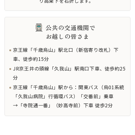
り高架下を右折します。
自動販売機
午後4時30分から翌日午後4時まで
特記事項
公共の交通機関で
お越しの皆さま
京王線「千歳烏山」駅北口（新宿寄り改札）下
車、徒歩約15分
JR京王井の頭線「久我山」駅南口下車、徒歩約25
分
京王線「千歳烏山」駅から：関東バス（烏01系統
「久我山病院」行循環バス）「交番前」乗車
→「寺院通一番」（妙高寺前）下車 徒歩2分