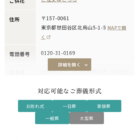
ご供花
〒157-0061
住所
東京都世田谷区北烏山5-1-5
MAPで開
く
0120-31-0169
電話番号
詳細を開く
会館内26台、第2駐車場24台（合計50
駐車場
台可能）
対応可能なご葬儀形式
あり
安置室
お別れ式
一日葬
家族葬
あり
通夜対応
一般葬
大型葬
～45名
席数