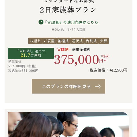
スタンダードなお葬式
2日家族葬プラン
?
「WEB割」の適用条件はこちら
参列人数：1~30名程度
お迎え
ご安置
納棺式
通夜式
告別式
火葬
「WEB割」
適用後価格
「WEB割」適用で
375,000
21.7
万円引
（税抜）
円〜
通常価格
592,000円（税抜）
税込価格：412,500円
税込価格651,200円
このプランの詳細を見る