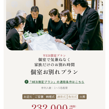
WEB限定プラン
個室で気兼ねなく
家族だけのお別れ時間
個室お別れプラン
?
「WEB限定プラン」の適用条件はこちら
参列人数：1〜5名程度
お迎え
ご安置
納棺式
通夜式
告別式
火葬
232,000
（税抜）