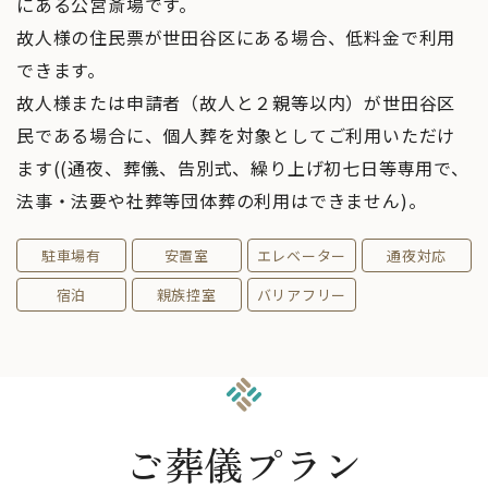
にある公営斎場です。
故人様の住民票が世田谷区にある場合、低料金で利用
できます。
故人様または申請者（故人と２親等以内）が世田谷区
民である場合に、個人葬を対象としてご利用いただけ
ます((通夜、葬儀、告別式、繰り上げ初七日等専用で、
法事・法要や社葬等団体葬の利用はできません)。
駐車場有
安置室
エレベーター
通夜対応
宿泊
親族控室
バリアフリー
ご葬儀プラン