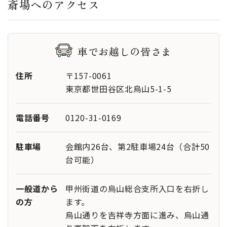
斎場へのアクセス
2
式場
車でお越しの皆さま
あり
親族控室
住所
〒157-0061
対応
バリアフ
東京都世田谷区北烏山5-1-5
リー
電話番号
0120-31-0169
全ての宗教・宗派に対応いたします
対応宗教
駐車場
会館内26台、第2駐車場24台（合計50
お清め室（30名程度）1F，2F共に
台可能）
その他設
洋室
備
一般道から
甲州街道の烏山総合支所入口を右折し
控室（家族，式師用8畳）
の方
ます。
霊安室 1日￥1,000（要納棺）
烏山通りを吉祥寺方面に進み、烏山通
厨房