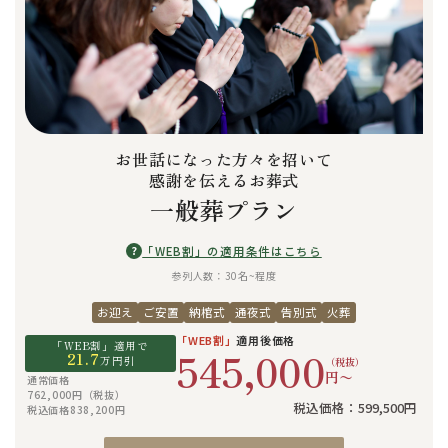
お世話になった方々を招いて
感謝を伝えるお葬式
一般葬プラン
?
「WEB割」の適用条件はこちら
参列人数：30名~程度
お迎え
ご安置
納棺式
通夜式
告別式
火葬
「WEB割」
適用後価格
「WEB割」適用で
545,000
21.7
万円引
（税抜）
円〜
通常価格
762,000円（税抜）
税込価格：599,500円
税込価格838,200円