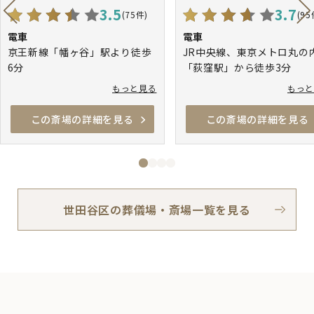
3.5
3.7
(75件)
(95
電車
電車
京王新線「幡ヶ谷」駅より徒歩
JR中央線、東京メトロ丸の
6分
「荻窪駅」から徒歩3分
小田急線・東京メトロ千代田線
もっと見る
もっ
「代々木上原」駅より徒歩9分
この斎場の詳細を見る
この斎場の詳細を見る
世田谷区の葬儀場・斎場一覧を見る