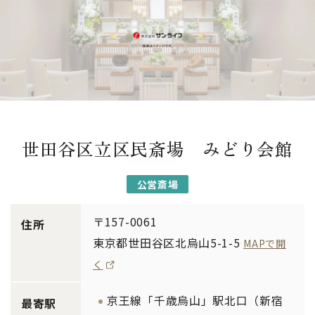
世田谷区立区民斎場 みどり会館
公営斎場
〒157-0061
住所
東京都世田谷区北烏山5-1-5
MAPで開
く
京王線「千歳烏山」駅北口（新宿
最寄駅