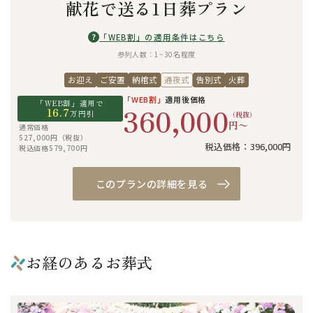
献花で送る1日葬プラン
?
「WEB割」の適用条件はこちら
参列人数：1~30名程度
お迎え
ご安置
納棺式
通夜式
告別式
火葬
「WEB割」
適用後価格
「WEB割」適用で
360,000
16.7
万円引
（税抜）
円〜
通常価格
527,000円（税抜）
税込価格：396,000円
税込価格579,700円
このプランの詳細を見る
お経のあるお葬式