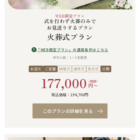
WEB限定プラン
式を行わず火葬のみで
お見送りするプラン
火葬式プラン
?
「WEB限定プラン」の適用条件はこちら
参列人数：1〜5名程度
お迎え
ご安置
納棺式
通夜式
告別式
火葬
177,000
（税抜）
円〜
税込価格：194,700円
このプランの詳細を見る