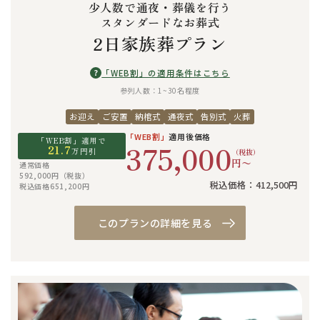
少人数で通夜・葬儀を行う
スタンダードなお葬式
2日家族葬プラン
?
「WEB割」の適用条件はこちら
参列人数：1~30名程度
お迎え
ご安置
納棺式
通夜式
告別式
火葬
「WEB割」
適用後価格
「WEB割」適用で
375,000
21.7
万円引
（税抜）
円〜
通常価格
592,000円（税抜）
税込価格：412,500円
税込価格651,200円
このプランの詳細を見る