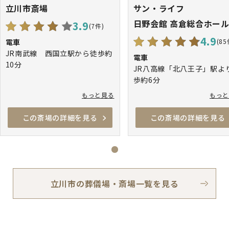
立川市斎場
サン・ライフ
日野会館 高倉総合ホー
3.9
(7件)
4.9
電車
(85
JR南武線 西国立駅から徒歩約
電車
10分
JR八高線「北八王子」駅よ
JR中央線・青梅線・南武線「立
歩約6分
川駅」南口よりバス「国立駅南
JR中央線「日野」駅よりバ
もっと見る
もっ
口」行き、「立川病院前」で下
京王バス・八王子駅北口行
車、徒歩約7分
倉町」下車徒歩約5分
この斎場の詳細を見る
この斎場の詳細を見る
JR中央線「日野」駅よりタ
ーで約10分
立川市の葬儀場・斎場一覧を見る