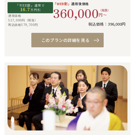
「WEB割」
適用後価格
「WEB割」適用で
360,000
16.7
万円引
（税抜）
円〜
通常価格
527,000円（税抜）
税込価格：396,000円
税込価格579,700円
このプランの詳細を見る