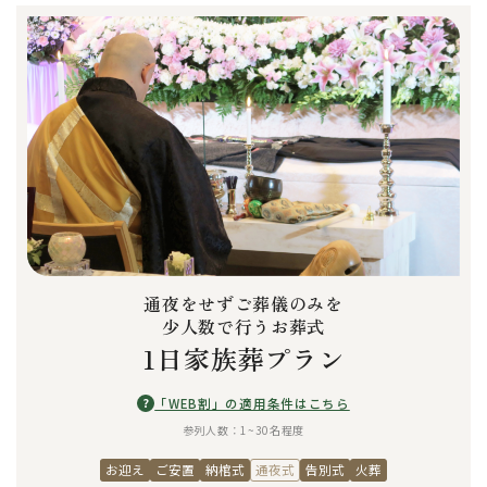
通夜をせずご葬儀のみを
少人数で行うお葬式
1日家族葬プラン
?
「WEB割」の適用条件はこちら
参列人数：1~30名程度
お迎え
ご安置
納棺式
通夜式
告別式
火葬