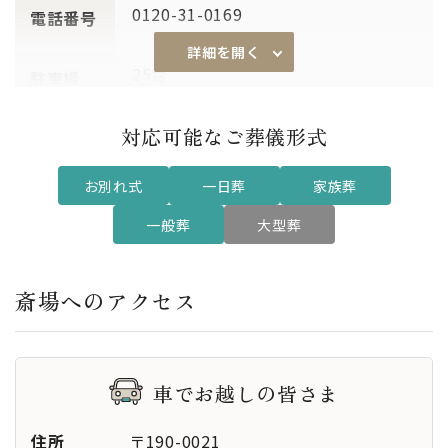
0120-31-0169
電話番号
詳細を開く
25台
駐車場
対応可能なご葬儀形式
あり
通夜対応
お別れ式
一日葬
家族葬
小式場 〜18席
席数
大式場 〜80席
一般葬
大型葬
2ホール
式場
斎場へのアクセス
-
その他設
備
車でお越しの皆さま
-
特記事項
住所
〒190-0021