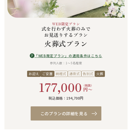
WEB限定プラン
式を行わず火葬のみで
お見送りするプラン
火葬式プラン
?
「WEB限定プラン」の適用条件はこちら
参列人数：1〜5名程度
お迎え
ご安置
納棺式
通夜式
告別式
火葬
177,000
（税抜）
円〜
税込価格：194,700円
このプランの詳細を見る