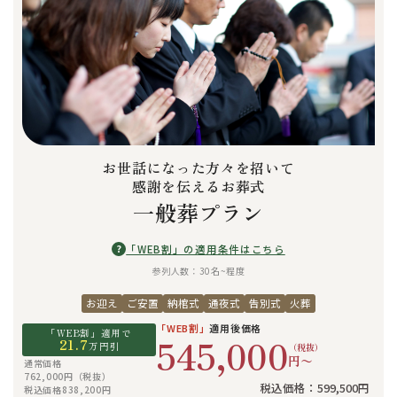
お世話になった方々を招いて
感謝を伝えるお葬式
一般葬プラン
?
「WEB割」の適用条件はこちら
参列人数：30名~程度
お迎え
ご安置
納棺式
通夜式
告別式
火葬
「WEB割」
適用後価格
「WEB割」適用で
545,000
21.7
万円引
（税抜）
円〜
通常価格
762,000円（税抜）
税込価格：599,500円
税込価格838,200円