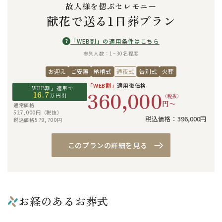
故人様を偲ぶセレモニー
献花で送る1日葬プラン
?
「WEB割」の適用条件はこちら
参列人数：1~30名程度
お迎え
ご安置
納棺式
通夜式
告別式
火葬
「WEB割」
適用後価格
「WEB割」適用で
360,000
16.7
万円引
（税抜）
円〜
通常価格
527,000円（税抜）
税込価格：396,000円
税込価格579,700円
このプランの詳細を見る
お経のあるお葬式