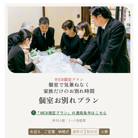
WEB限定プラン
個室で気兼ねなく
家族だけのお別れ時間
個室お別れプラン
?
「WEB限定プラン」の適用条件はこちら
参列人数：1〜5名程度
お迎え
ご安置
納棺式
通夜式
告別式
火葬