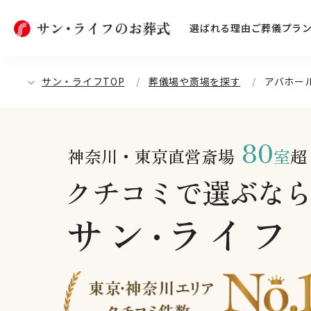
選ばれる理由
ご葬儀プラ
サン・ライフTOP
葬儀場や斎場を探す
アバホー
80
神奈川・東京直営斎場
室
超
クチコミで選ぶな
サン
ライフ
・