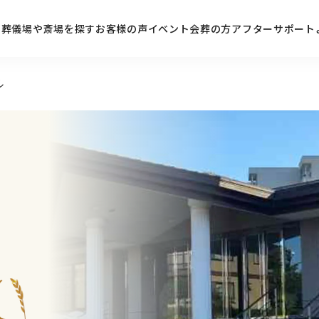
ン
葬儀場や斎場を探す
お客様の声
イベント
会葬の方
アフターサポート
ル
ら