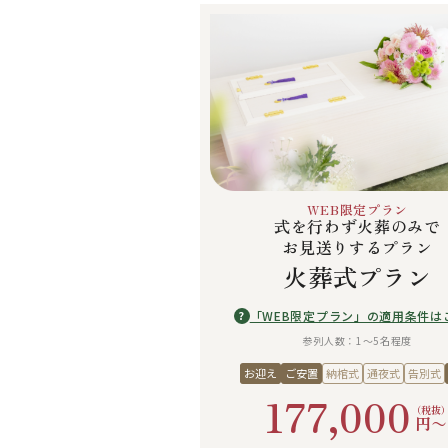
WEB限定プラン
式を行わず火葬のみで
お見送りするプラン
火葬式プラン
「WEB限定プラン」の適用条件は
?
参列人数：1〜5名程度
お迎え
ご安置
納棺式
通夜式
告別式
177,000
（税抜
円〜