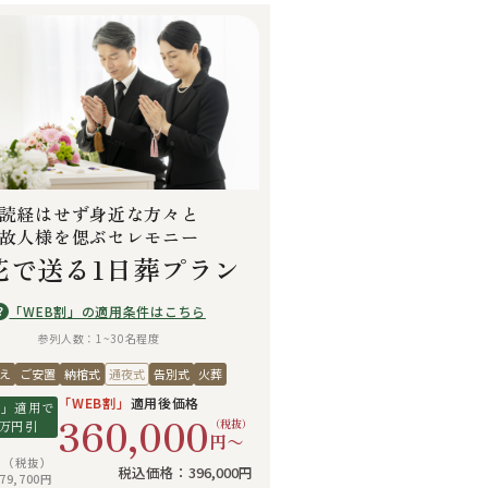
読経はせず身近な方々と
故人様を偲ぶセレモニー
花で送る1日葬プラン
「WEB割」の適用条件はこちら
?
参列人数：1~30名程度
え
ご安置
納棺式
通夜式
告別式
火葬
「WEB割」
適用後価格
割」適用で
360,000
（税抜）
万円引
円〜
0円（税抜）
税込価格：396,000円
9,700円