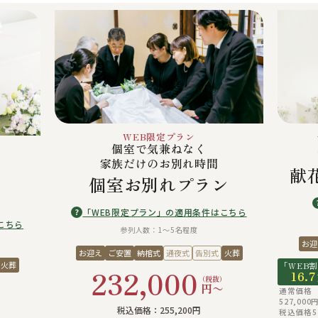
WEB限定プラン
個室で気兼ねなく
家族だけのお別れ時間
献
個室お別れプラン
「WEB限定プラン」の適用条件はこちら
?
こちら
参列人数：1〜5名程度
お迎
お迎え
ご安置
納棺式
通夜式
告別式
火葬
火葬
「WEB
232,000
16.7
（税抜）
円〜
通常価格
）
527,00
税込価格：255,200円
税込価格57