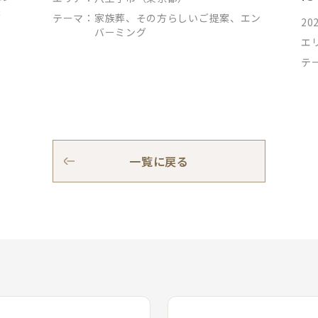
談
テーマ：
家族葬、その方らしいご提案、エン
202
バーミング
エ
テ
一覧に戻る