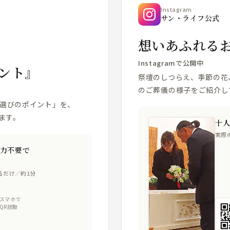
Instagram
サン・ライフ公式
想いあふれる
Instagramで公開中
ント』
祭壇のしつらえ、季節の花
のご葬儀の様子をご紹介し
場選びのポイント」を、
ます。
十
実際
力不要で
るだけ／約1分
スマホで
QR読取