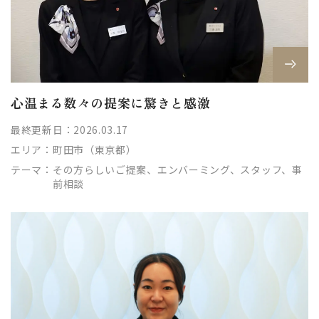
心温まる数々の提案に驚きと感激
最終更新日：2026.03.17
エリア：
町田市（東京都）
テーマ：
その方らしいご提案、エンバーミング、スタッフ、事
前相談