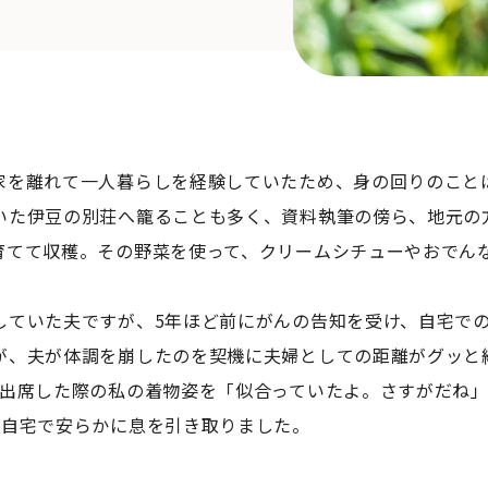
家を離れて一人暮らしを経験していたため、身の回りのこと
いた伊豆の別荘へ籠ることも多く、資料執筆の傍ら、地元の
育てて収穫。その野菜を使って、クリームシチューやおでん
していた夫ですが、5年ほど前にがんの告知を受け、自宅で
が、夫が体調を崩したのを契機に夫婦としての距離がグッと
て出席した際の私の着物姿を「似合っていたよ。さすがだね
、自宅で安らかに息を引き取りました。