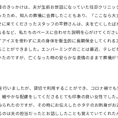
接のきっかけは、夫が生前お世話になっていた往診クリニッ
ったため、知人の葬儀に会葬したこともあり、「ここなら大
せに来てくださったスタッフの平野さんは、夫を亡くしたば
れるなど、私たちのペースに合わせた説明を心がけてくださ
イアイスを使わずに夫の身体を衛生的に長期保全してくれる
ることができました。エンバーミングのことは最近、テレビ
いたのですが、亡くなった時の安らかな表情のままで葬儀が
葬を行いましたが、貸切で利用することができ、コロナ禍でも
、細やかな配慮をしてくださるとても印象の良い女性でした
ねられたのですが、その時にお伝えしたホタテのお刺身がお
るのは夫の担当だったとお話ししたことも覚えていてくれた