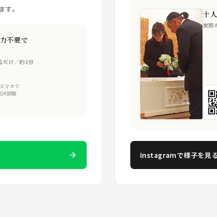
ます。
十
実際
力不要で
るだけ／約1分
スマホで
QR読取
Instagramで様子を見