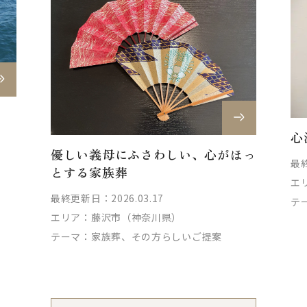
心
優しい義母にふさわしい、心がほっ
最終
とする家族葬
エ
最終更新日：2026.03.17
テ
エリア：
藤沢市（神奈川県）
テーマ：
家族葬、その方らしいご提案