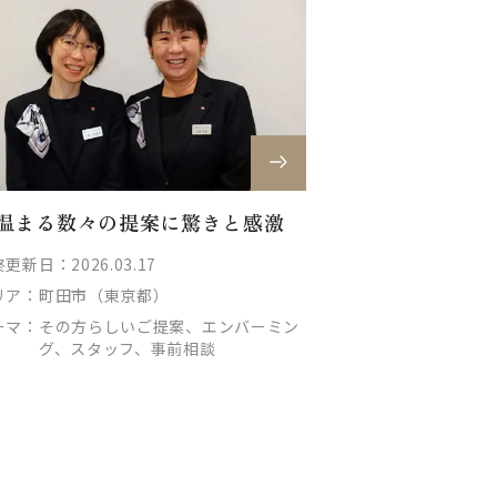
温まる数々の提案に驚きと感激
更新日：2026.03.17
リア：
町田市（東京都）
ーマ：
その方らしいご提案、エンバーミン
グ、スタッフ、事前相談