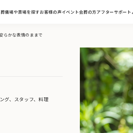
ン
葬儀場や斎場を探す
お客様の声
イベント
会葬の方
アフターサポート
安らかな表情のままで
ング
、
スタッフ
、
料理