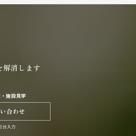
を
解消します
求・施設見学
問い合わせ
1分入力