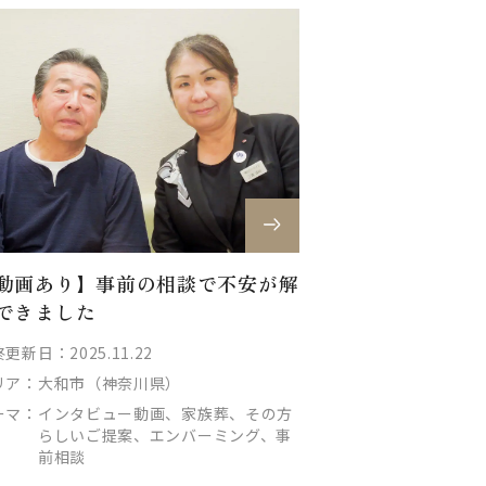
動画あり】事前の相談で不安が解
できました
更新日：2025.11.22
リア：
大和市（神奈川県）
ーマ：
インタビュー動画、家族葬、その方
らしいご提案、エンバーミング、事
前相談