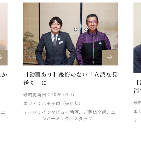
【動画あり】後悔のない「立派な見
たか
【
送り」に
消
最終更新日：2026.03.17
最終
エリア：
八王子市（東京都）
エ
テーマ：
インタビュー動画、ご葬儀全般、エ
、エ
ンバーミング、スタッフ
テ