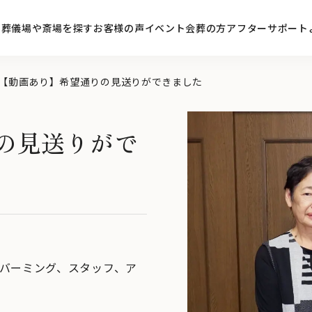
ン
葬儀場や斎場を探す
お客様の声
イベント
会葬の方
アフターサポート
【動画あり】希望通りの見送りができました
の見送りがで
バーミング
、
スタッフ
、
ア