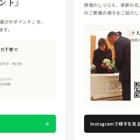
ント』
祭壇のしつらえ、季節の花
のご葬儀の様子をご紹介し
場選びのポイント」を、
ます。
十
実際
力不要で
るだけ／約1分
スマホで
QR読取
Instagramで様子を見