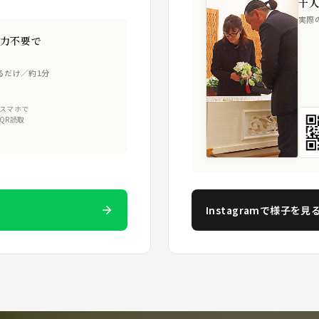
十
実際
力不要で
るだけ／約1分
スマホで
QR読取
Instagramで様子を見