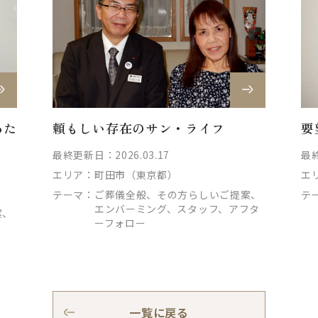
あた
要
頼もしい存在のサン・ライフ
最終
最終更新日：2026.03.17
エ
エリア：
町田市（東京都）
テ
テーマ：
ご葬儀全般、その方らしいご提案、
エンバーミング、スタッフ、アフタ
案、
ーフォロー
一覧に戻る