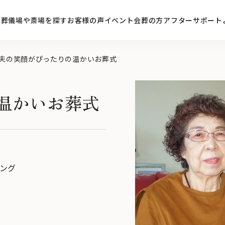
ン
葬儀場や斎場を探す
お客様の声
イベント
会葬の方
アフターサポート
夫の笑顔がぴったりの温かいお葬式
温かいお葬式
ング