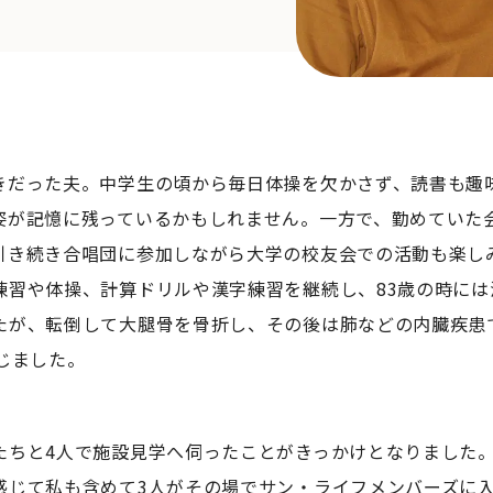
だった夫。中学生の頃から毎日体操を欠かさず、読書も趣
姿が記憶に残っているかもしれません。一方で、勤めていた会
引き続き合唱団に参加しながら大学の校友会での活動も楽し
練習や体操、計算ドリルや漢字練習を継続し、83歳の時には
たが、転倒して大腿骨を骨折し、その後は肺などの内臓疾患
じました。
ちと4人で施設見学へ伺ったことがきっかけとなりました。
感じて私も含めて3人がその場でサン・ライフメンバーズに