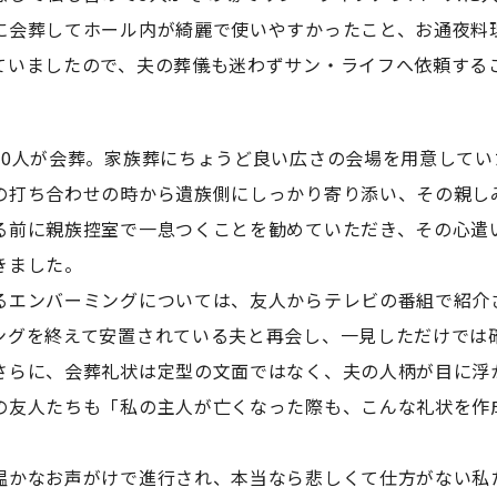
に会葬してホール内が綺麗で使いやすかったこと、お通夜料
ていましたので、夫の葬儀も迷わずサン・ライフへ依頼する
0人が会葬。家族葬にちょうど良い広さの会場を用意してい
の打ち合わせの時から遺族側にしっかり寄り添い、その親し
る前に親族控室で一息つくことを勧めていただき、その心遣
きました。
エンバーミングについては、友人からテレビの番組で紹介
ングを終えて安置されている夫と再会し、一見しただけでは
さらに、会葬礼状は定型の文面ではなく、夫の人柄が目に浮
の友人たちも「私の主人が亡くなった際も、こんな礼状を作
温かなお声がけで進行され、本当なら悲しくて仕方がない私