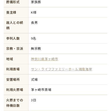
葬儀形式
家族葬
喪主様
K様
故人との続
長男
柄
参列人数
9名
宗教・宗派
無宗教
地域
神奈川県茅ヶ崎市
利用斎場
サン・ライフファミリーホール湘南海岸
安置場所
式場
利用火葬場
茅ヶ崎市斎場
火葬までの
3日
待機日数