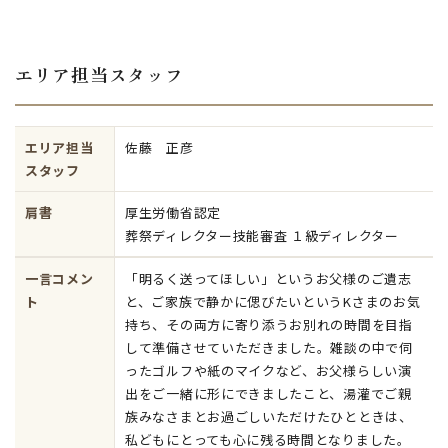
エリア担当スタッフ
エリア担当
佐藤 正彦
スタッフ
肩書
厚生労働省認定
葬祭ディレクター技能審査 １級ディレクター
一言コメン
「明るく送ってほしい」というお父様のご遺志
ト
と、ご家族で静かに偲びたいというKさまのお気
持ち、その両方に寄り添うお別れの時間を目指
して準備させていただきました。雑談の中で伺
ったゴルフや紙のマイクなど、お父様らしい演
出をご一緒に形にできましたこと、湯灌でご親
族みなさまとお過ごしいただけたひとときは、
私どもにとっても心に残る時間となりました。