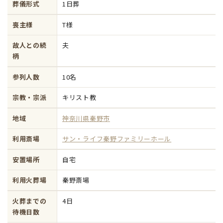
葬儀形式
1日葬
喪主様
T様
故人との続
夫
柄
参列人数
10名
宗教・宗派
キリスト教
地域
神奈川県秦野市
利用斎場
サン・ライフ秦野ファミリーホール
安置場所
自宅
利用火葬場
秦野斎場
火葬までの
4日
待機日数