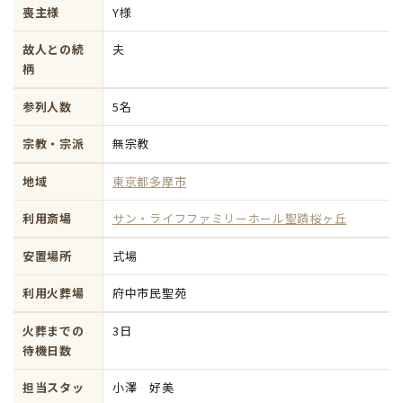
喪主様
Y様
故人との続
夫
柄
参列人数
5名
宗教・宗派
無宗教
地域
東京都多摩市
利用斎場
サン・ライフファミリーホール聖蹟桜ヶ丘
安置場所
式場
利用火葬場
府中市民聖苑
火葬までの
3日
待機日数
担当スタッ
小澤 好美