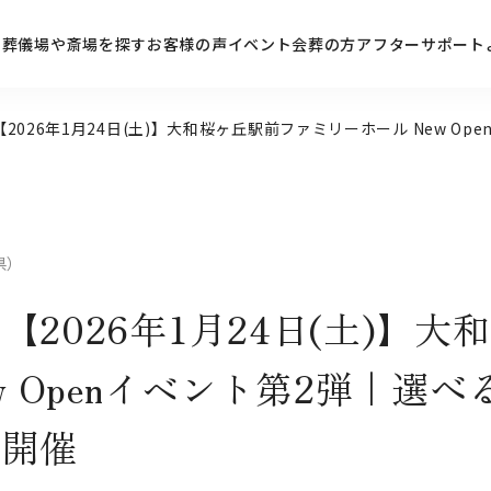
ン
葬儀場や斎場を探す
お客様の声
イベント
会葬の方
アフターサポート
【2026年1月24日(土)】大和桜ヶ丘駅前ファミリーホール New 
県）
2026年1月24日(土)】
w Openイベント第2弾｜選
ー開催