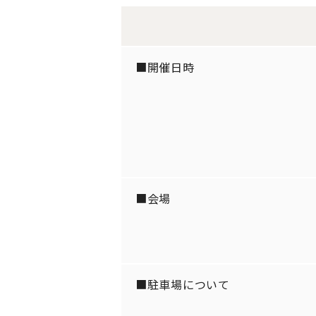
■開催日時
■会場
■駐車場について