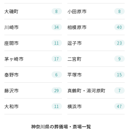
大磯町
小田原市
8
8
川崎市
相模原市
34
40
座間市
逗子市
11
23
茅ヶ崎市
二宮町
17
9
秦野市
平塚市
6
15
藤沢市
真鶴町・湯河原町
29
7
大和市
横浜市
11
47
神奈川県の葬儀場・斎場一覧