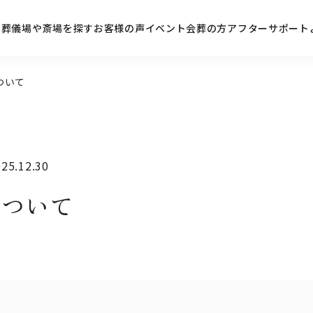
ン
葬儀場や斎場を探す
お客様の声
イベント
会葬の方
アフターサポート
ついて
5.12.30
について