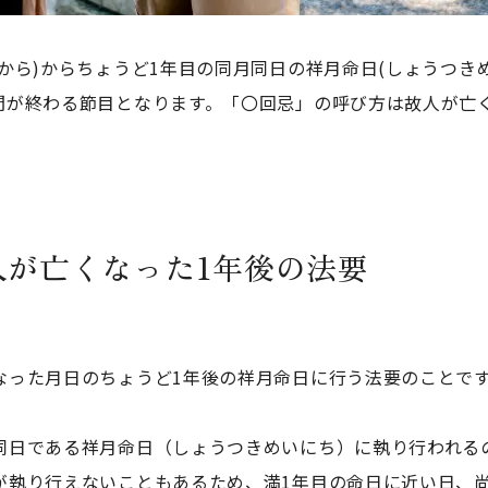
から)からちょうど1年目の同月同日の祥月命日(しょうつき
間が終わる節目となります。「〇回忌」の呼び方は故人が亡
人が亡くなった1年後の法要
なった月日のちょうど1年後の祥月命日に行う法要のことで
同日である祥月命日（しょうつきめいにち）に執り行われる
が執り行えないこともあるため、満1年目の命日に近い日、