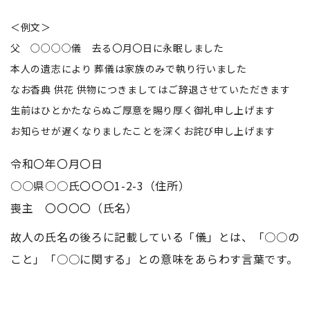
＜例文＞
父 ○○○○儀 去る〇月〇日に永眠しました
本人の遺志により 葬儀は家族のみで執り行いました
なお香典 供花 供物につきましてはご辞退させていただきます
生前はひとかたならぬご厚意を賜り厚く御礼申し上げます
お知らせが遅くなりましたことを深くお詫び申し上げます
令和〇年〇月〇日
○○県○○氏〇〇〇1-2-3（住所）
喪主 〇〇〇〇（氏名）
故人の氏名の後ろに記載している「儀」とは、「○○の
こと」「○○に関する」との意味をあらわす言葉です。