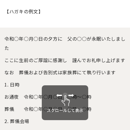
【ハガキの例文】
令和○年○月○日の夕方に 父の○○が永眠いたしまし
た
ここに生前のご厚誼に感謝し 謹んでお礼申し上げます
なお 葬儀および告別式は家族葬にて執り行います
1. 日時
お通夜 令和○年○月○日 ○時～○時
葬儀 令和○年○月○日 ○時～○時
2. 葬儀会場