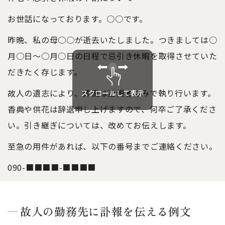
お世話になっております。○○です。
昨晩、私の
母
○○が逝去いたしました。つきましては○
月○日〜○月○日の日程で忌引き休暇を取得させていた
だきたく存じます。
故人の遺志により、葬儀は近親者のみで執り行います。
香典や供花は辞退申し上げますので、
何卒
ご了承くださ
い。引き継ぎについては、改めてお伝えします。
至急の用件があれば、以下の番号までご連絡ください。
090-■■■■-■■■■
故人の勤務先に訃報を伝える例文