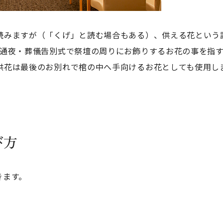
読みますが（「くげ」と読む場合もある）、供える花という
お通夜・葬儀告別式で祭壇の周りにお飾りするお花の事を指
供花は最後のお別れで棺の中へ手向けるお花としても使用し
。
び方
きます。