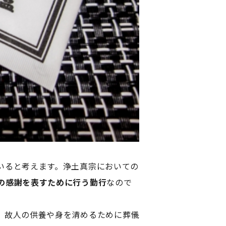
いると考えます。浄土真宗においての
の感謝を表すために行う勤行
なので
、故人の供養や身を清めるために葬儀