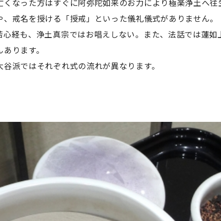
亡くなった方はすぐに阿弥陀如来のお力により極楽浄土へ往
や、戒名を授ける「授戒」といった儀礼儀式がありません。
若心経も、浄土真宗ではお唱えしない。また、法話では蓮如
んあります。
大谷派ではそれぞれ式の流れが異なります。