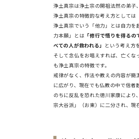
浄土真宗は浄土宗の開祖法然の弟子
浄土真宗の特徴的な考え方としては
浄土真宗でいう「他力」とは自力を
力本願」とは
「修行で悟りを得るの
べての人が救われる」
という考え方
そして念仏をお唱えすれば、亡くな
も浄土真宗の特徴です。
戒律がなく、作法や教えの内容が簡
に広がり、現在でも仏教の中で信者
のちに反乱を恐れた徳川家康により
宗大谷派」（お東）に二分され、現