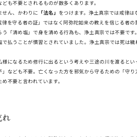
なども不要とされるものが数多くあります。
ません、かわりに
「法名」
をつけます。浄土真宗では戒律は
戒律を守る者の証」ではなく阿弥陀如来の教えを信じる者の
らう「清め塩」で身を清める行為も、浄土真宗では不要です
塩で払うことが慣習とされていました。浄土真宗では死は穢
。
仏様になるため修行に出るという考えや三途の川を渡るとい
子」なども不要。亡くなった方を邪気から守るための「守り
ため不要と言われています。
流れ