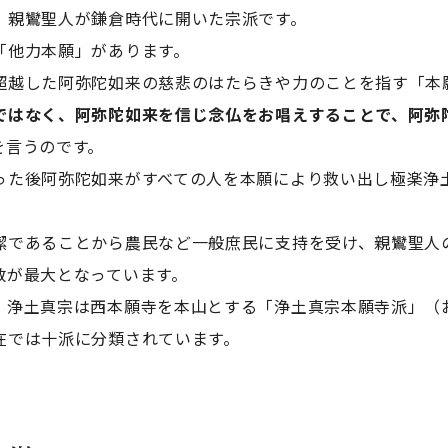
、親鸞聖人が鎌倉時代に開いた宗派です。
「他力本願」があります。
超越した阿弥陀如来の慈悲のはたらきや力のことを指す「本
ではなく、阿弥陀如来を信じ念仏をお唱えすることで、阿弥
を言うのです。
った後阿弥陀如来がすべての人を本願により救い出し極楽浄
潔であることから農民など一般庶民に支持を受け、親鸞聖人
数が最大となっています。
、浄土真宗は西本願寺を本山とする「浄土真宗本願寺派」（
在では十派に分類されています。