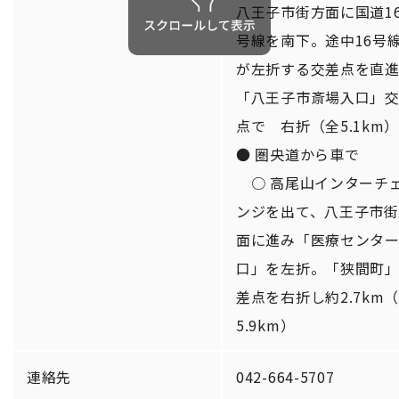
八王子市街方面に国道1
号線を南下。途中16号
が左折する交差点を直
「八王子市斎場入口」
点で 右折（全5.1km
● 圏央道から車で
○ 高尾山インターチ
ンジを出て、八王子市街
面に進み「医療センタ
口」を左折。「狭間町
差点を右折し約2.7km
5.9km）
連絡先
042-664-5707