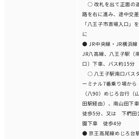
○ 改札を出て正面の
路を右に進み、途中交
「八王子市斎場入口」
に
● JR中央線・JR横浜線
JR八高線、八王子駅（
口）下車、バス約15分
○ 八王子駅南口バス
ーミナル7番乗り場から
（八90）めじろ台行（
田駅経由）、南山田下
徒歩5分、又は 下椚田
園下車 徒歩4分
● 京王高尾線めじろ台