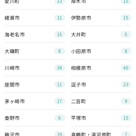
愛川町
厚木市
13
15
綾瀬市
伊勢原市
11
15
海老名市
大井町
15
5
大磯町
小田原市
8
8
川崎市
相模原市
34
40
座間市
逗子市
11
23
茅ヶ崎市
二宮町
17
9
秦野市
平塚市
6
15
藤沢市
真鶴町・湯河原町
29
7