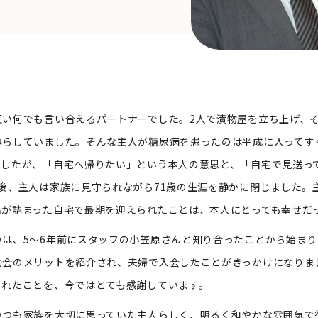
い何でも言い合えるパートナーでした。2人で漬物屋を立ち上げ、
らしていました。そんな主人が糖尿病を患ったのは平成に入ってすぐ
ましたが、「自宅へ帰りたい」という本人の意思と、「自宅で見送っ
後、主人は家族に見守られながら71歳の生涯を静かに閉じました。
出が詰まった自宅で最期を迎えられたことは、本人にとっても幸せだ
は、5～6年前にスタッフの小笠原さんと知り合ったことから始まり
助会のメリットを紹介され、夫婦で入会したことがきっかけになりま
くれたことを、今ではとても感謝しています。
つも家族を大切に思っていた主人らしく、明るく和やかな雰囲気で