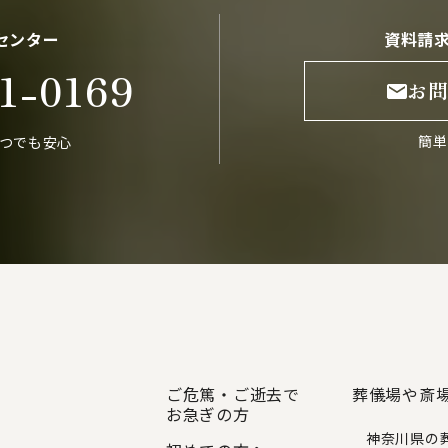
センター
資料請
1-0169
お
簡単
いつでも安心
ご危篤・ご逝去で
葬儀場や斎
お急ぎの方
神奈川県の