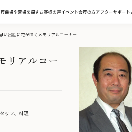
ン
葬儀場や斎場を探す
お客様の声
イベント
会葬の方
アフターサポート
思い出話に花が咲くメモリアルコーナー
モリアルコー
タッフ
、
料理