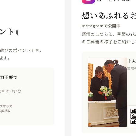
想いあふれる
Instagramで公開中
ント』
祭壇のしつらえ、季節の花
のご葬儀の様子をご紹介し
場選びのポイント」を、
ます。
十
実際
力不要で
るだけ／約1分
スマホで
QR読取