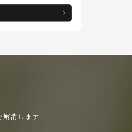
る
を
解消します