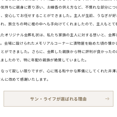
の気持ちに親身に寄り添い、お線香の供え方など、不慣れな部分につ
く、安心してお任せすることができました。主人が生前、うなぎが好
くれ、旅立ちの時に棺の中へも手向けてくれましたので、主人もとて
たオリジナル会葬礼状は、私たち家族の主人に対する想いと、会葬
た。会場に設けられたメモリアルコーナーに漬物屋を始めた頃の懐か
ことができました。さらに、会葬した親族から特に評判が良かったの
れましたので、特に年配の親族が絶賛していました。
なって寂しい限りですが、心に残る和やかな葬儀にしてくれた井澤
さんに改めて感謝いたします。
サン・ライフが選ばれる理由