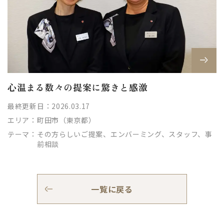
心温まる数々の提案に驚きと感激
最終更新日：2026.03.17
エリア：
町田市（東京都）
テーマ：
その方らしいご提案、エンバーミング、スタッフ、事
前相談
一覧に戻る