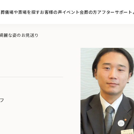
ン
葬儀場や斎場を探す
お客様の声
イベント
会葬の方
アフターサポート
綺麗な姿のお見送り
フ