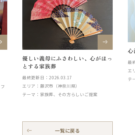
心
優しい義母にふさわしい、心がほっ
最終
とする家族葬
エ
最終更新日：2026.03.17
テ
エリア：
藤沢市（神奈川県）
ッフ
テーマ：
家族葬、その方らしいご提案
一覧に戻る