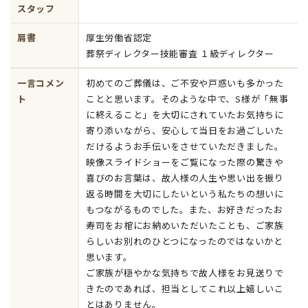
スタッフ
肩書
厚生労働省認定
葬祭ディレクター技能審査 １級ディレクター
一言コメン
初めてのご葬儀は、ご不安や戸惑いも多かった
ト
ことと思います。そのような中で、S様が「無事
に終えること」を大切にされていたお気持ちに
寄り添いながら、安心して当日をお過ごしいた
だけるようお手伝いをさせていただきました。
映像スライドショーをご覧になった際の驚きや
喜びのお言葉は、故人様の人生や思い出を振り
返る時間を大切にしたいという私たちの想いに
もつながるものでした。また、お好きだったお
寿司をお棺にお納めいただいたことも、ご家族
らしいお別れのひとつになったのではないかと
思います。
ご家族が穏やかな気持ちで故人様をお見送りで
きたのであれば、担当としてこれ以上嬉しいこ
とはありません。