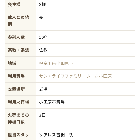
喪主様
S様
故人との続
妻
柄
参列人数
10名
宗教・宗派
仏教
地域
神奈川県小田原市
利用斎場
サン・ライフファミリーホール小田原
安置場所
式場
利用火葬場
小田原市斎場
火葬までの
3日
待機日数
担当スタッ
ソアレス吉田 快