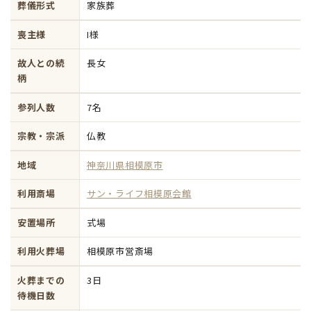
葬儀形式
家族葬
喪主様
I様
故人との続
長女
柄
参列人数
7名
宗教・宗派
仏教
地域
神奈川県相模原市
利用斎場
サン・ライフ相模原会館
安置場所
式場
利用火葬場
相模原市営斎場
火葬までの
3日
待機日数