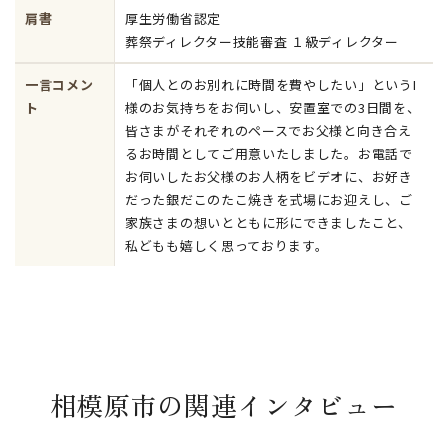
肩書
厚生労働省認定
葬祭ディレクター技能審査 １級ディレクター
一言コメン
「個人とのお別れに時間を費やしたい」というI
ト
様のお気持ちをお伺いし、安置室での3日間を、
皆さまがそれぞれのペースでお父様と向き合え
るお時間としてご用意いたしました。お電話で
お伺いしたお父様のお人柄をビデオに、お好き
だった銀だこのたこ焼きを式場にお迎えし、ご
家族さまの想いとともに形にできましたこと、
私どもも嬉しく思っております。
相模原市の関連インタビュー