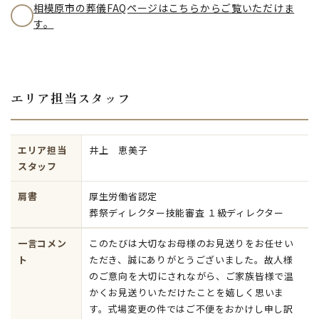
相模原市の葬儀FAQページはこちらからご覧いただけま
す。
エリア担当スタッフ
エリア担当
井上 恵美子
スタッフ
肩書
厚生労働省認定
葬祭ディレクター技能審査 １級ディレクター
一言コメン
このたびは大切なお母様のお見送りをお任せい
ト
ただき、誠にありがとうございました。故人様
のご意向を大切にされながら、ご家族皆様で温
かくお見送りいただけたことを嬉しく思いま
す。式場変更の件ではご不便をおかけし申し訳