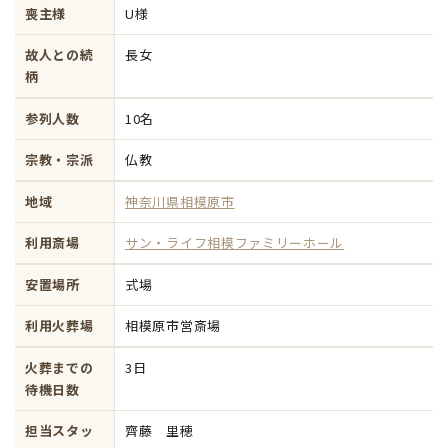
喪主様
U様
故人との続
長女
柄
参列人数
10名
宗教・宗派
仏教
地域
神奈川県相模原市
利用斎場
サン・ライフ相模ファミリーホール
安置場所
式場
利用火葬場
相模原市営斎場
火葬までの
3日
待機日数
担当スタッ
齊藤 里穂