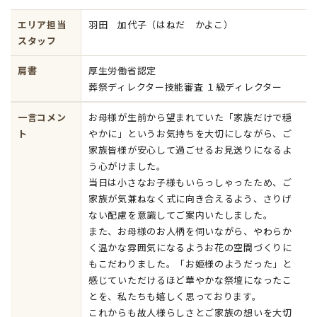
エリア担当
羽田 加代子（はねだ かよこ）
スタッフ
肩書
厚生労働省認定
葬祭ディレクター技能審査 １級ディレクター
一言コメン
お母様が生前から望まれていた「家族だけで穏
ト
やかに」というお気持ちを大切にしながら、ご
家族皆様が安心して過ごせるお見送りになるよ
う心がけました。
当日は小さなお子様もいらっしゃったため、ご
家族が気兼ねなく式に向き合えるよう、さりげ
ない配慮を意識してご案内いたしました。
また、お母様のお人柄を伺いながら、やわらか
く温かな雰囲気になるようお花の空間づくりに
もこだわりました。「お姫様のようだった」と
感じていただけるほど華やかな祭壇になったこ
とを、私たちも嬉しく思っております。
これからも故人様らしさとご家族の想いを大切