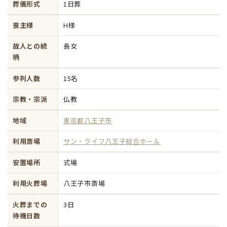
葬儀形式
1日葬
喪主様
H様
故人との続
長女
柄
参列人数
15名
宗教・宗派
仏教
地域
東京都八王子市
利用斎場
サン・ライフ八王子総合ホール
安置場所
式場
利用火葬場
八王子市斎場
火葬までの
3日
待機日数