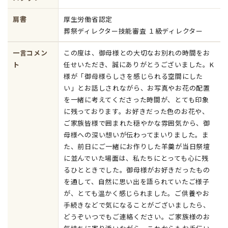
肩書
厚生労働省認定
葬祭ディレクター技能審査 １級ディレクター
一言コメン
この度は、御母様との大切なお別れの時間をお
ト
任せいただき、誠にありがとうございました。K
様が「御母様らしさを感じられる空間にした
い」とお話しされながら、お写真やお花の配置
を一緒に考えてくださった時間が、とても印象
に残っております。お好きだった色のお花や、
ご家族皆様で囲まれた穏やかな雰囲気から、御
母様への深い想いが伝わってまいりました。ま
た、前日にご一緒にお作りした羊羹が当日祭壇
に並んでいた場面は、私たちにとっても心に残
るひとときでした。御母様がお好きだったもの
を通して、自然に思い出を語られていたご様子
が、とても温かく感じられました。ご供養やお
手続きなどで気になることがございましたら、
どうぞいつでもご連絡ください。ご家族様のお