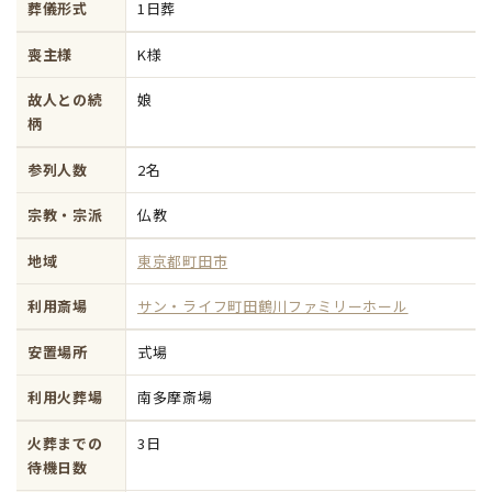
葬儀形式
1日葬
喪主様
K様
故人との続
娘
柄
参列人数
2名
宗教・宗派
仏教
地域
東京都町田市
利用斎場
サン・ライフ町田鶴川ファミリーホール
安置場所
式場
利用火葬場
南多摩斎場
火葬までの
3日
待機日数