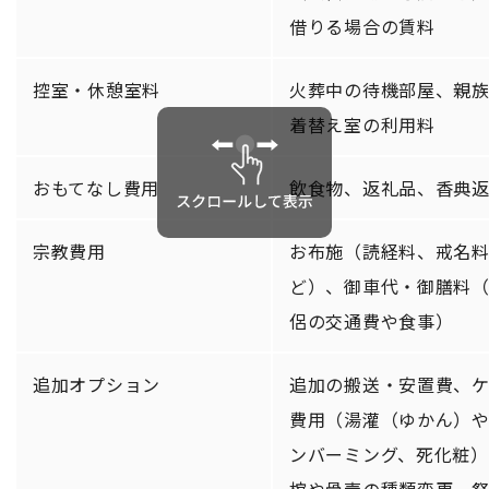
借りる場合の賃料
控室・休憩室料
火葬中の待機部屋、親
着替え室の利用料
おもてなし費用
飲食物、返礼品、香典
宗教費用
お布施（読経料、戒名
ど）、御車代・御膳料
侶の交通費や食事）
追加オプション
追加の搬送・安置費、
費用（湯灌（ゆかん）
ンバーミング、死化粧）