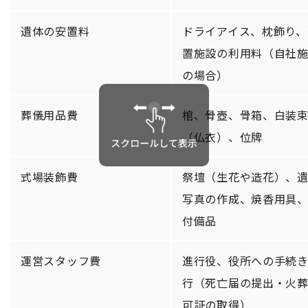
遺体の安置料
ドライアイス、枕飾り、
置施設の利用料（自社
の場合）
葬儀用品費
棺、骨壺、骨箱、白装
（仏衣）、位牌
式場装飾費
祭壇（生花や造花）、
写真の作成、焼香用具
付備品
運営スタッフ費
進行役、役所への手続
行（死亡届の提出・火
可証の取得）