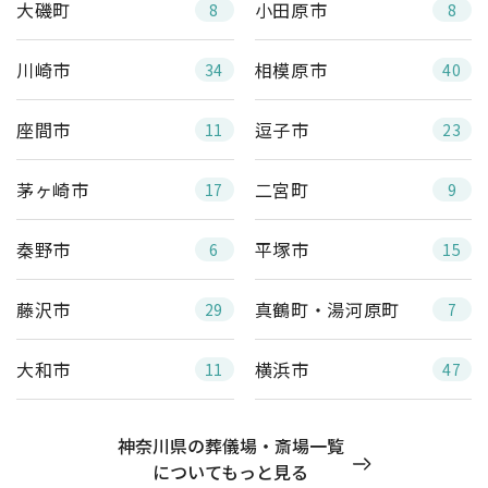
大磯町
小田原市
8
8
川崎市
相模原市
34
40
座間市
逗子市
11
23
茅ヶ崎市
二宮町
17
9
秦野市
平塚市
6
15
藤沢市
真鶴町・湯河原町
29
7
大和市
横浜市
11
47
神奈川県の葬儀場・斎場一覧
についてもっと見る