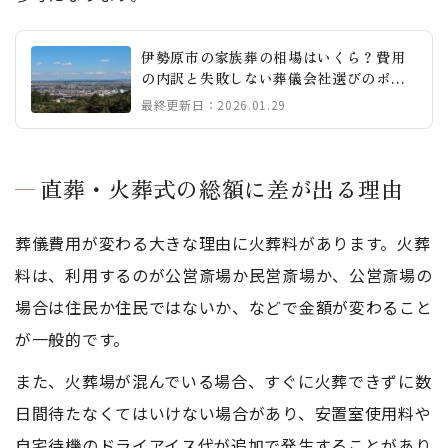
伊勢原市の家族葬の相場はいくら？費用
の内訳と失敗しない葬儀会社選びのポイ
ント
最終更新日：2026.01.29
直葬・火葬式の総額に差が出る理由
葬儀費用が変わる大きな理由に火葬料があります。火葬
料は、利用するのが公営斎場か民営斎場か、公営斎場の
場合は住民か住民ではないか、などで金額が変わること
が一般的です。
また、火葬場が混んでいる場合、すぐに火葬できずに数
日間待たなくてはいけない場合があり、安置室使用料や
自宅待機のドライアイス代が追加で発生することがあり