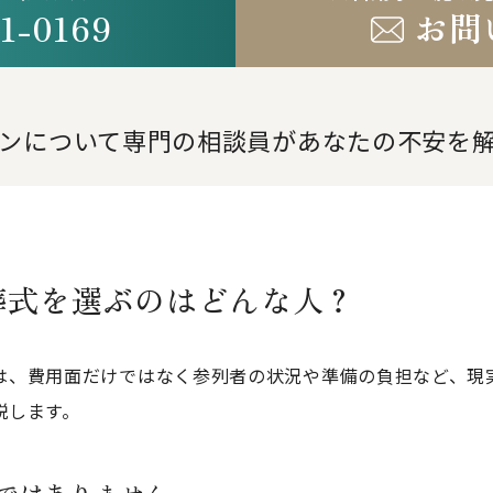
1-0169
お問
。
ンについて専門の相談員が
あなたの不安を
葬式を選ぶのはどんな人？
は、費用面だけではなく参列者の状況や準備の負担など、現
説します。
ではありません