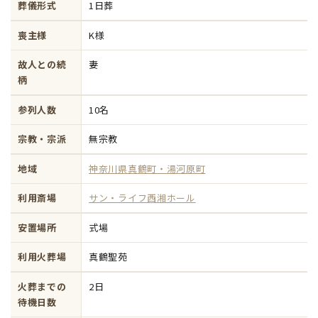
葬儀形式
1日葬
喪主様
K様
故人との続
妻
柄
参列人数
10名
宗教・宗派
無宗教
地域
神奈川県真鶴町・湯河原町
利用斎場
サン・ライフ西湘ホール
安置場所
式場
利用火葬場
真鶴聖苑
火葬までの
2日
待機日数