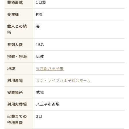
葬儀形式
1日葬
喪主様
F様
故人との続
妻
柄
参列人数
15名
宗教・宗派
仏教
地域
東京都八王子市
利用斎場
サン・ライフ八王子総合ホール
安置場所
式場
利用火葬場
八王子市斎場
火葬までの
2日
待機日数